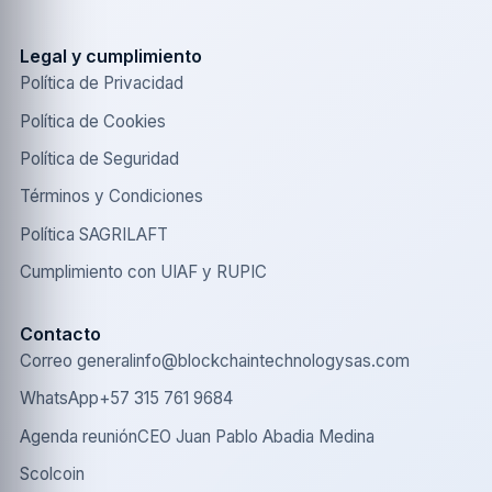
Legal y cumplimiento
Política de Privacidad
Política de Cookies
Política de Seguridad
Términos y Condiciones
Política SAGRILAFT
Cumplimiento con UIAF y RUPIC
Contacto
Correo general
info@blockchaintechnologysas.com
WhatsApp
+57 315 761 9684
Agenda reunión
CEO Juan Pablo Abadia Medina
Scolcoin