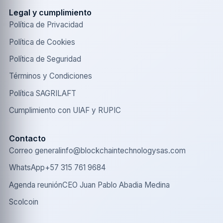
Legal y cumplimiento
Política de Privacidad
Política de Cookies
Política de Seguridad
Términos y Condiciones
Política SAGRILAFT
Cumplimiento con UIAF y RUPIC
Contacto
Correo general
info@blockchaintechnologysas.com
WhatsApp
+57 315 761 9684
Agenda reunión
CEO Juan Pablo Abadia Medina
Scolcoin