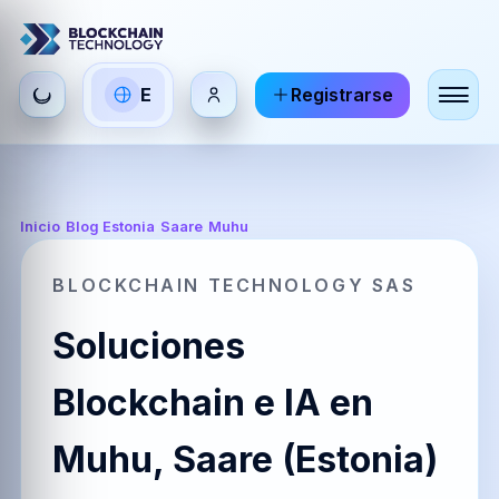
Seleccionar
E
Registrarse
ES
EN
FR
idioma
Español
English
Français
HI
DE
RU
Inicio
/
Blog Estonia
/
Saare
/
Muhu
हिन्दी
Deutsch
Русский
BLOCKCHAIN TECHNOLOGY SAS
Soluciones
ZH
JA
PT
中文
日本語
Português
Blockchain e IA en
Muhu, Saare (Estonia)
AR
BR
KO