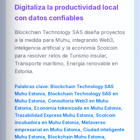
العربية
Brezhoneg
한국어
Digitaliza la productividad local
con datos confiables
Blockchain Technology SAS diseña proyectos
PT-BR
NL
HR
a la medida para Muhu, integrando Web3,
Português
Nederlands
Hrvatski
(Brasil)
inteligencia artificial y la economía Scolcoin
para resolver retos de Turismo insular,
Transporte marítimo, Energía renovable en
Estonia.
FA
IT
ZH-CN
فارسی
Italiano
简体中文
Palabras clave:
Blockchain Technology SAS
Muhu Estonia, Blockchain Technology SAS en
Muhu Estonia, Consultoría Web3 en Muhu
Estonia, Economía tokenizada en Muhu Estonia,
TR
UK
PL
Trazabilidad Express Muhu Estonia, Scolcoin
Türkçe
Українська
Polski
incubadora en Muhu Estonia, Metaverso
empresarial en Muhu Estonia, Ciudad inteligente
Muhu Estonia, Blockchain Muhu Estonia,