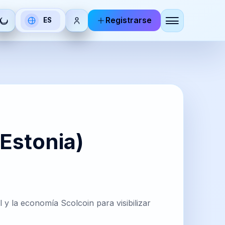
Registrarse
ES
Seleccionar
idioma
DE
RU
utsch
Русский
BR
KO
(Estonia)
zhoneg
한국어
IT
ZH-
 y la economía Scolcoin para visibilizar
aliano
CN
简体中
文