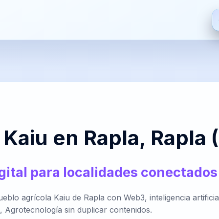
ES
EN
FR
HI
Español
English
Français
हिन्दी
De
S
ZH
JA
PT
AR
 Kaiu en Rapla, Rapla 
中文
日本語
Português
العربية
Bre
gital para localidades conectados
PT-
NL
HR
FA
lo agrícola Kaiu de Rapla con Web3, inteligencia artificial
BR
Nederlands
Hrvatski
فارسی
It
e, Agrotecnología sin duplicar contenidos.
Português
(Brasil)