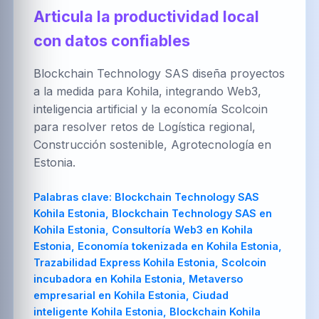
العربية
Brezhoneg
한국어
Articula la productividad local
con datos confiables
Blockchain Technology SAS diseña proyectos
PT-BR
NL
HR
a la medida para Kohila, integrando Web3,
Português
Nederlands
Hrvatski
(Brasil)
inteligencia artificial y la economía Scolcoin
para resolver retos de Logística regional,
Construcción sostenible, Agrotecnología en
Estonia.
FA
IT
ZH-CN
فارسی
Italiano
简体中文
Palabras clave:
Blockchain Technology SAS
Kohila Estonia, Blockchain Technology SAS en
Kohila Estonia, Consultoría Web3 en Kohila
Estonia, Economía tokenizada en Kohila Estonia,
TR
UK
PL
Trazabilidad Express Kohila Estonia, Scolcoin
Türkçe
Українська
Polski
incubadora en Kohila Estonia, Metaverso
empresarial en Kohila Estonia, Ciudad
inteligente Kohila Estonia, Blockchain Kohila