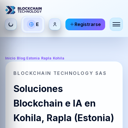
Seleccionar
E
Registrarse
ES
EN
FR
idioma
Español
English
Français
HI
DE
RU
Inicio
/
Blog Estonia
/
Rapla
/
Kohila
हिन्दी
Deutsch
Русский
BLOCKCHAIN TECHNOLOGY SAS
Soluciones
ZH
JA
PT
中文
日本語
Português
Blockchain e IA en
Kohila, Rapla (Estonia)
AR
BR
KO