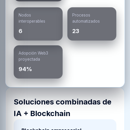
Nodos
Procesos
interoperables
automatizados
6
23
Adopción Web3
proyectada
94%
Soluciones combinadas de
IA + Blockchain