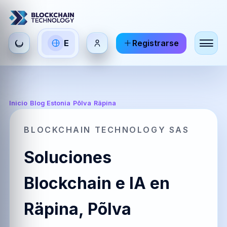
Seleccionar
E
Registrarse
ES
EN
FR
idioma
Español
English
Français
HI
DE
RU
Inicio
/
Blog Estonia
/
Põlva
/
Räpina
हिन्दी
Deutsch
Русский
BLOCKCHAIN TECHNOLOGY SAS
Soluciones
ZH
JA
PT
中文
日本語
Português
Blockchain e IA en
Räpina, Põlva
AR
BR
KO