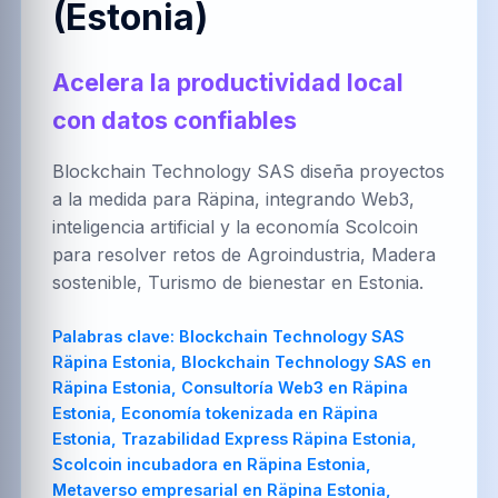
(Estonia)
العربية
Brezhoneg
한국어
Acelera la productividad local
con datos confiables
PT-BR
NL
HR
Português
Nederlands
Hrvatski
(Brasil)
Blockchain Technology SAS diseña proyectos
a la medida para Räpina, integrando Web3,
inteligencia artificial y la economía Scolcoin
para resolver retos de Agroindustria, Madera
FA
IT
ZH-CN
sostenible, Turismo de bienestar en Estonia.
فارسی
Italiano
简体中文
Palabras clave:
Blockchain Technology SAS
Räpina Estonia, Blockchain Technology SAS en
Räpina Estonia, Consultoría Web3 en Räpina
TR
UK
PL
Estonia, Economía tokenizada en Räpina
Türkçe
Українська
Polski
Estonia, Trazabilidad Express Räpina Estonia,
Scolcoin incubadora en Räpina Estonia,
Metaverso empresarial en Räpina Estonia,