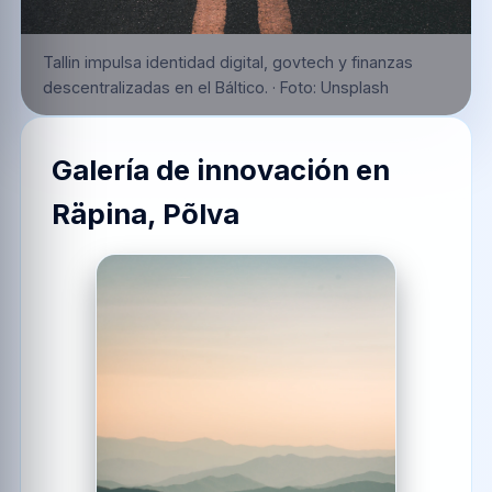
Tallin impulsa identidad digital, govtech y finanzas
descentralizadas en el Báltico.
·
Foto:
Unsplash
Galería de innovación en
Räpina, Põlva