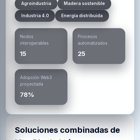
Agroindustria
Madera sostenible
Industria 4.0
Energía distribuida
Nodos
Procesos
interoperables
automatizados
15
25
Adopción Web3
proyectada
78%
Soluciones combinadas de