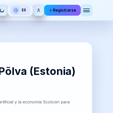
Registrarse
ES
Seleccionar
idioma
DE
RU
utsch
Русский
BR
KO
Põlva (Estonia)
zhoneg
한국어
IT
ZH-
tificial y la economía Scolcoin para
aliano
CN
简体中
文