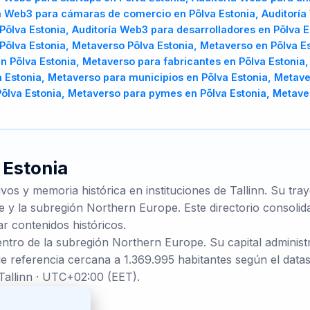
ía Web3 para cámaras de comercio en Põlva Estonia, Auditoría
Põlva Estonia, Auditoría Web3 para desarrolladores en Põlva E
 Põlva Estonia, Metaverso Põlva Estonia, Metaverso en Põlva 
n Põlva Estonia, Metaverso para fabricantes en Põlva Estonia,
 Estonia, Metaverso para municipios en Põlva Estonia, Metaver
õlva Estonia, Metaverso para pymes en Põlva Estonia, Metaver
e
Estonia
ivos y memoria histórica en instituciones de Tallinn. Su tr
 y la subregión Northern Europe. Este directorio consolida
ar contenidos históricos.
entro de la subregión Northern Europe. Su capital administr
e referencia cercana a 1.369.995 habitantes según el datas
Tallinn · UTC+02:00 (EET).