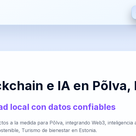
ES
EN
FR
HI
Español
English
Français
हिन्दी
De
S
ZH
JA
PT
AR
kchain e IA en Põlva, 
中文
日本語
Português
العربية
Bre
dad local con datos confiables
PT-
NL
HR
FA
s a la medida para Põlva, integrando Web3, inteligencia ar
BR
Nederlands
Hrvatski
فارسی
It
stenible, Turismo de bienestar en Estonia.
Português
(Brasil)