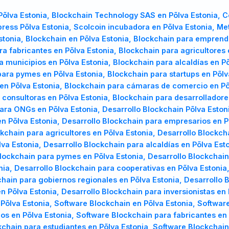
õlva Estonia, Blockchain Technology SAS en Põlva Estonia, C
press Põlva Estonia, Scolcoin incubadora en Põlva Estonia, M
Estonia, Blockchain en Põlva Estonia, Blockchain para empren
TR
UK
PL
a fabricantes en Põlva Estonia, Blockchain para agricultores 
Türkçe
Українська
Polski
a municipios en Põlva Estonia, Blockchain para alcaldías en P
para pymes en Põlva Estonia, Blockchain para startups en Põlv
 en Põlva Estonia, Blockchain para cámaras de comercio en Põ
 consultoras en Põlva Estonia, Blockchain para desarrolladore
para ONGs en Põlva Estonia, Desarrollo Blockchain Põlva Estoni
 Põlva Estonia, Desarrollo Blockchain para empresarios en Põ
ckchain para agricultores en Põlva Estonia, Desarrollo Blockch
va Estonia, Desarrollo Blockchain para alcaldías en Põlva Est
lockchain para pymes en Põlva Estonia, Desarrollo Blockchain 
nia, Desarrollo Blockchain para cooperativas en Põlva Estoni
hain para gobiernos regionales en Põlva Estonia, Desarrollo 
n Põlva Estonia, Desarrollo Blockchain para inversionistas en
 Põlva Estonia, Software Blockchain en Põlva Estonia, Softwa
os en Põlva Estonia, Software Blockchain para fabricantes en
kchain para estudiantes en Põlva Estonia, Software Blockchain