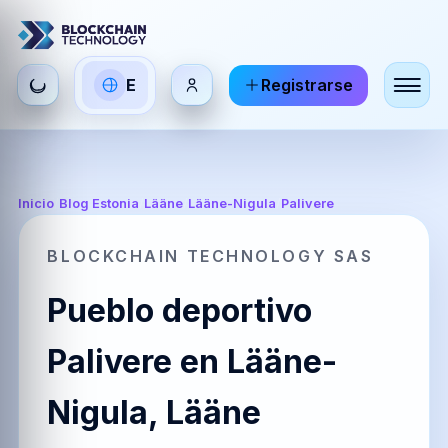
Seleccionar
E
Registrarse
ES
EN
FR
idioma
Español
English
Français
HI
DE
RU
Inicio
/
Blog Estonia
/
Lääne
/
Lääne-Nigula
/
Palivere
हिन्दी
Deutsch
Русский
BLOCKCHAIN TECHNOLOGY SAS
Pueblo deportivo
ZH
JA
PT
中文
日本語
Português
Palivere en Lääne-
Nigula, Lääne
AR
BR
KO