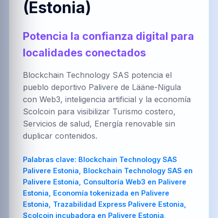
(Estonia)
العربية
Brezhoneg
한국어
Potencia la confianza digital para
localidades conectados
PT-BR
NL
HR
Português
Nederlands
Hrvatski
(Brasil)
Blockchain Technology SAS potencia el
pueblo deportivo Palivere de Lääne-Nigula
con Web3, inteligencia artificial y la economía
Scolcoin para visibilizar Turismo costero,
FA
IT
ZH-CN
Servicios de salud, Energía renovable sin
فارسی
Italiano
简体中文
duplicar contenidos.
Palabras clave:
Blockchain Technology SAS
Palivere Estonia, Blockchain Technology SAS en
TR
UK
PL
Palivere Estonia, Consultoría Web3 en Palivere
Türkçe
Українська
Polski
Estonia, Economía tokenizada en Palivere
Estonia, Trazabilidad Express Palivere Estonia,
Scolcoin incubadora en Palivere Estonia,