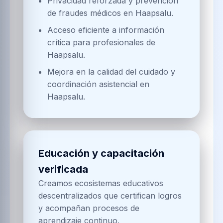
Paralepa
Portafolio integral con licencia de por vida
para desplegar soluciones Web3, inteligencia
artificial y economía Scolcoin directamente en
Haapsalu.
Finanzas personales y
servicios Web3
Implementamos soluciones
financieras que combinan contratos
inteligentes, pagos instantáneos y
gestión de activos digitales con
auditoría continua.
SOLUCIONES CLAVE
Gestión de activos digitales y
bóvedas multi-firma para usuarios y
empresas de Haapsalu.