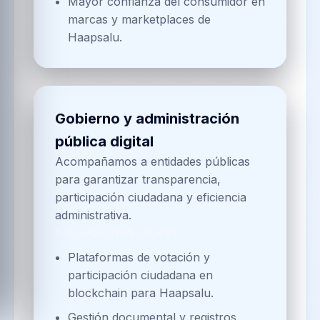
verificada
Creamos ecosistemas educativos
descentralizados que certifican logros
y acompañan procesos de
aprendizaje continuo.
SOLUCIONES CLAVE
Emisión y verificación de
certificados académicos basados en
blockchain para instituciones de
Haapsalu.
Plataformas de aprendizaje con IA
y rutas personalizadas para
estudiantes de Haapsalu.
Seguimiento de progreso
académico con contratos
inteligentes y analítica en Haapsalu.