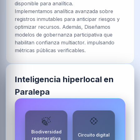
Bosques inteligentes conectan
bioeconomía y monitoreo ambiental
con Web3.
·
Foto:
Unsplash