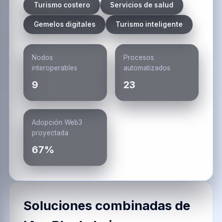
Hubs urbanos experimentan con
identidad soberana y pagos sin
fricción.
·
Foto:
Unsplash
Innovación trazable en
Paralepa
Alineamos comercios, ciudadanía y entidades
del área residencial Paralepa con Haapsalu y