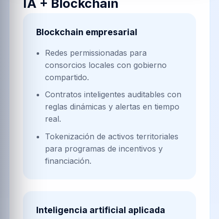
Haapsalu, activando cadenas de suministro
con trazabilidad certificada.
Cartografiamos localidades vecinos,
parroquias y barrios aledaños para que cada
evento operativo quede certificado y
disponible para analítica.
Implementamos analítica avanzada sobre
registros inmutables para anticipar riesgos y
optimizar recursos. Además, Diseñamos
modelos de gobernanza participativa que
habilitan confianza multiactor. impulsando
métricas públicas verificables.
Inteligencia hiperlocal en
Paralepa