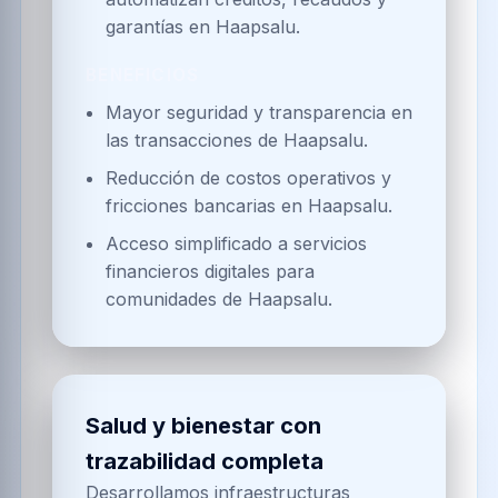
financiación.
Inteligencia artificial aplicada
Gemelos digitales que integran
sensores, ERPs y datos climáticos
para decisiones predictivas.
Asistentes cognitivos entrenados
con contexto sectorial para soportar
operaciones y trámites.
Modelos de riesgo y fraude
alimentados por datos inmutables de
la red Scolcoin.