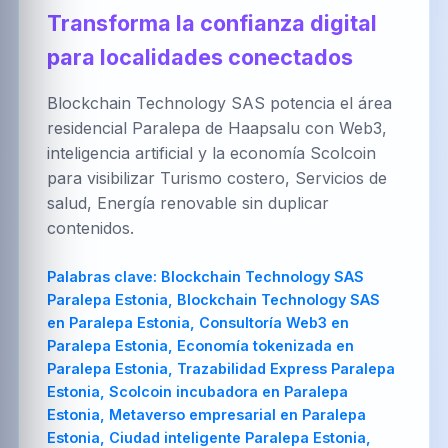
العربية
Brezhoneg
한국어
Transforma la confianza digital
para localidades conectados
Blockchain Technology SAS potencia el área
PT-BR
NL
HR
residencial Paralepa de Haapsalu con Web3,
Português
Nederlands
Hrvatski
(Brasil)
inteligencia artificial y la economía Scolcoin
para visibilizar Turismo costero, Servicios de
salud, Energía renovable sin duplicar
contenidos.
FA
IT
ZH-CN
فارسی
Italiano
简体中文
Palabras clave:
Blockchain Technology SAS
Paralepa Estonia, Blockchain Technology SAS
en Paralepa Estonia, Consultoría Web3 en
Paralepa Estonia, Economía tokenizada en
TR
UK
PL
Paralepa Estonia, Trazabilidad Express Paralepa
Türkçe
Українська
Polski
Estonia, Scolcoin incubadora en Paralepa
Estonia, Metaverso empresarial en Paralepa
Estonia, Ciudad inteligente Paralepa Estonia,