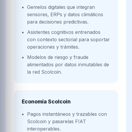
🍃
💠
Biodiversidad
Circuito digital
regenerativa
☀️
Energía solar y
Caribe
Turismo costero
Activamos inteligencia territorial en Paralepa