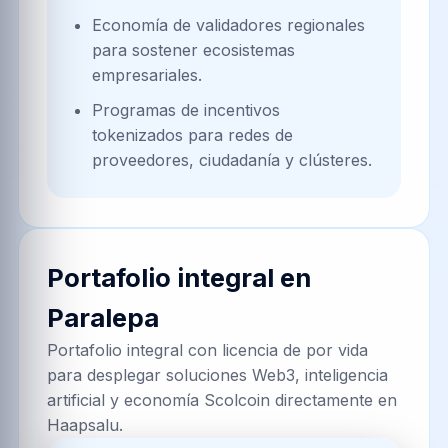
conectando Turismo costero con Haapsalu y
la red nacional de Estonia. Gobernamos datos
verificables, IA responsable y economía
Scolcoin para decisiones confiables.
Turismo costero
Servicios de salud
Gemelos digitales
Turismo inteligente
Nodos
Procesos
interoperables
automatizados
9
23
Adopción Web3
proyectada
67%