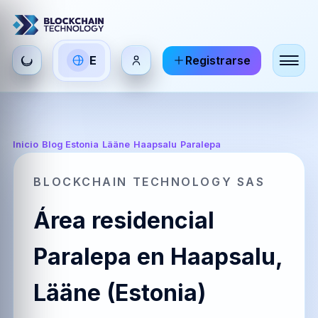
Seleccionar
E
Registrarse
ES
EN
FR
idioma
Español
English
Français
HI
DE
RU
Inicio
/
Blog Estonia
/
Lääne
/
Haapsalu
/
Paralepa
हिन्दी
Deutsch
Русский
BLOCKCHAIN TECHNOLOGY SAS
Área residencial
ZH
JA
PT
中文
日本語
Português
Paralepa en Haapsalu,
Lääne (Estonia)
AR
BR
KO