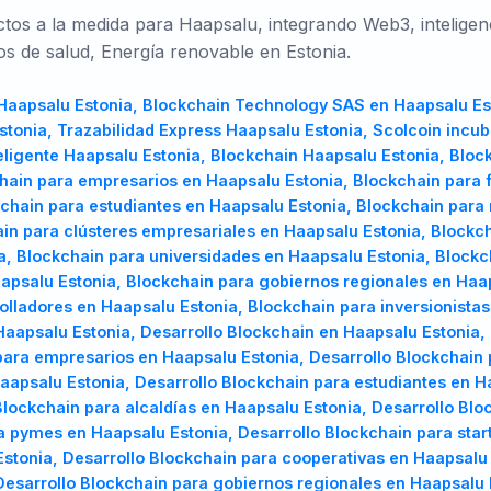
s a la medida para Haapsalu, integrando Web3, inteligenci
os de salud, Energía renovable en Estonia.
TR
UK
PL
aapsalu Estonia, Blockchain Technology SAS en Haapsalu Es
Türkçe
Українська
Polski
tonia, Trazabilidad Express Haapsalu Estonia, Scolcoin incu
eligente Haapsalu Estonia, Blockchain Haapsalu Estonia, Bloc
ain para empresarios en Haapsalu Estonia, Blockchain para f
kchain para estudiantes en Haapsalu Estonia, Blockchain para
ain para clústeres empresariales en Haapsalu Estonia, Blockc
a, Blockchain para universidades en Haapsalu Estonia, Blockc
psalu Estonia, Blockchain para gobiernos regionales en Haap
olladores en Haapsalu Estonia, Blockchain para inversionista
Haapsalu Estonia, Desarrollo Blockchain en Haapsalu Estonia
para empresarios en Haapsalu Estonia, Desarrollo Blockchain 
Haapsalu Estonia, Desarrollo Blockchain para estudiantes en H
Blockchain para alcaldías en Haapsalu Estonia, Desarrollo Blo
a pymes en Haapsalu Estonia, Desarrollo Blockchain para star
stonia, Desarrollo Blockchain para cooperativas en Haapsalu 
esarrollo Blockchain para gobiernos regionales en Haapsalu E