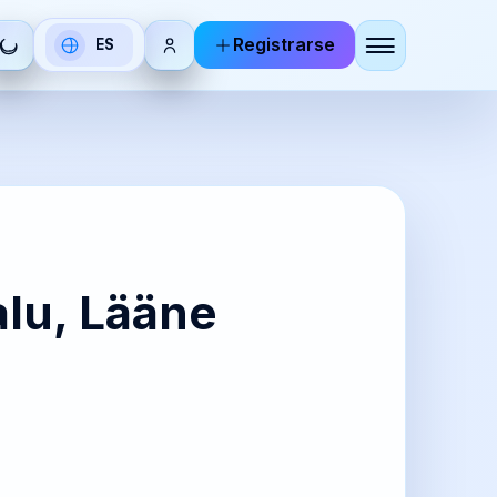
Registrarse
ES
Seleccionar
idioma
DE
RU
utsch
Русский
BR
KO
alu, Lääne
zhoneg
한국어
IT
ZH-
aliano
CN
简体中
文