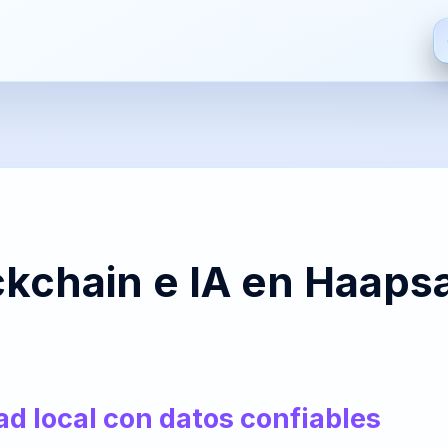
ES
EN
FR
HI
Español
English
Français
हिन्दी
De
S
ZH
JA
PT
AR
kchain e IA en Haaps
中文
日本語
Português
العربية
Bre
PT-
NL
HR
FA
BR
Nederlands
Hrvatski
فارسی
It
dad local con datos confiables
Português
(Brasil)