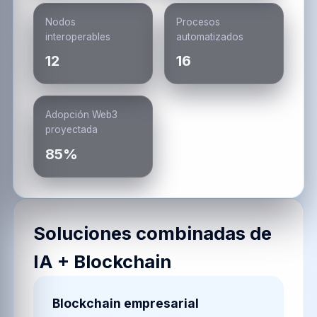
Nodos
Procesos
interoperables
automatizados
12
16
Adopción Web3
proyectada
85%
Soluciones combinadas de
IA + Blockchain
Blockchain empresarial