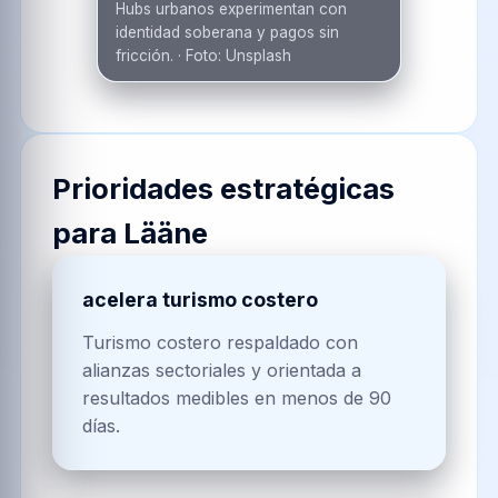
Hubs urbanos experimentan con
identidad soberana y pagos sin
fricción.
·
Foto:
Unsplash
Prioridades estratégicas
para
Lääne
acelera turismo costero
Turismo costero respaldado con
alianzas sectoriales y orientada a
resultados medibles en menos de 90
días.