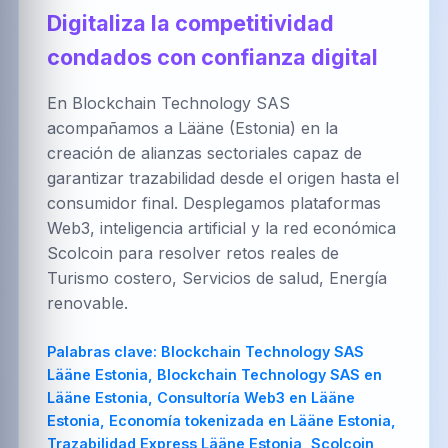
العربية
Brezhoneg
한국어
Digitaliza la competitividad
condados con confianza digital
En Blockchain Technology SAS
PT-BR
NL
HR
acompañamos a Lääne (Estonia) en la
Português
Nederlands
Hrvatski
(Brasil)
creación de alianzas sectoriales capaz de
garantizar trazabilidad desde el origen hasta el
consumidor final. Desplegamos plataformas
Web3, inteligencia artificial y la red económica
FA
IT
ZH-CN
Scolcoin para resolver retos reales de
فارسی
Italiano
简体中文
Turismo costero, Servicios de salud, Energía
renovable.
Palabras clave:
Blockchain Technology SAS
TR
UK
PL
Lääne Estonia, Blockchain Technology SAS en
Türkçe
Українська
Polski
Lääne Estonia, Consultoría Web3 en Lääne
Estonia, Economía tokenizada en Lääne Estonia,
Trazabilidad Express Lääne Estonia, Scolcoin