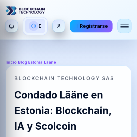
Seleccionar
E
Registrarse
ES
EN
FR
idioma
Español
English
Français
HI
DE
RU
Inicio
/
Blog Estonia
/
Lääne
हिन्दी
Deutsch
Русский
BLOCKCHAIN TECHNOLOGY SAS
Condado Lääne en
ZH
JA
PT
中文
日本語
Português
Estonia: Blockchain,
IA y Scolcoin
AR
BR
KO