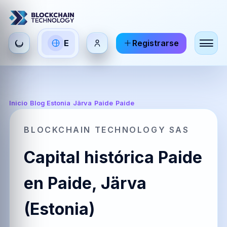
Seleccionar
E
Registrarse
ES
EN
FR
idioma
Español
English
Français
HI
DE
RU
Inicio
/
Blog Estonia
/
Järva
/
Paide
/
Paide
हिन्दी
Deutsch
Русский
BLOCKCHAIN TECHNOLOGY SAS
Capital histórica Paide
ZH
JA
PT
中文
日本語
Português
en Paide, Järva
(Estonia)
AR
BR
KO