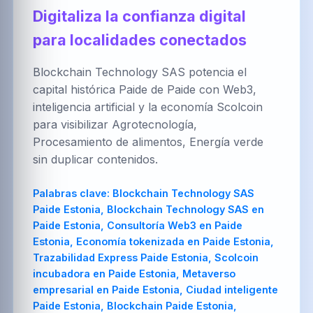
العربية
Brezhoneg
한국어
Digitaliza la confianza digital
para localidades conectados
Blockchain Technology SAS potencia el
PT-BR
NL
HR
capital histórica Paide de Paide con Web3,
Português
Nederlands
Hrvatski
(Brasil)
inteligencia artificial y la economía Scolcoin
para visibilizar Agrotecnología,
Procesamiento de alimentos, Energía verde
sin duplicar contenidos.
FA
IT
ZH-CN
فارسی
Italiano
简体中文
Palabras clave:
Blockchain Technology SAS
Paide Estonia, Blockchain Technology SAS en
Paide Estonia, Consultoría Web3 en Paide
Estonia, Economía tokenizada en Paide Estonia,
TR
UK
PL
Trazabilidad Express Paide Estonia, Scolcoin
Türkçe
Українська
Polski
incubadora en Paide Estonia, Metaverso
empresarial en Paide Estonia, Ciudad inteligente
Paide Estonia, Blockchain Paide Estonia,