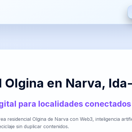
ES
EN
FR
HI
Español
English
Français
हिन्दी
De
S
ZH
JA
PT
AR
 Olgina en Narva, Ida-
中文
日本語
Português
العربية
Bre
gital para localidades conectados
PT-
NL
HR
FA
 residencial Olgina de Narva con Web3, inteligencia artifici
BR
Nederlands
Hrvatski
فارسی
It
iclaje sin duplicar contenidos.
Português
(Brasil)