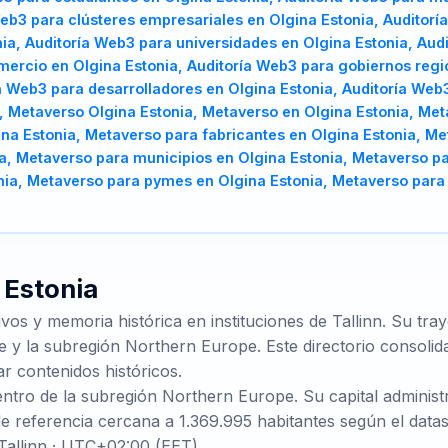
 Web3 para clústeres empresariales en Olgina Estonia, Auditor
nia, Auditoría Web3 para universidades en Olgina Estonia, Aud
ercio en Olgina Estonia, Auditoría Web3 para gobiernos regi
a Web3 para desarrolladores en Olgina Estonia, Auditoría Web3
, Metaverso Olgina Estonia, Metaverso en Olgina Estonia, M
na Estonia, Metaverso para fabricantes en Olgina Estonia, Met
a, Metaverso para municipios en Olgina Estonia, Metaverso pa
nia, Metaverso para pymes en Olgina Estonia, Metaverso para 
e
Estonia
ivos y memoria histórica en instituciones de Tallinn. Su tr
 y la subregión Northern Europe. Este directorio consolida
ar contenidos históricos.
entro de la subregión Northern Europe. Su capital administr
e referencia cercana a 1.369.995 habitantes según el datas
Tallinn · UTC+02:00 (EET).