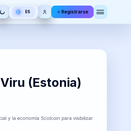
Registrarse
ES
Seleccionar
idioma
DE
RU
utsch
Русский
BR
KO
Viru (Estonia)
zhoneg
한국어
IT
ZH-
al y la economía Scolcoin para visibilizar
aliano
CN
简体中
文