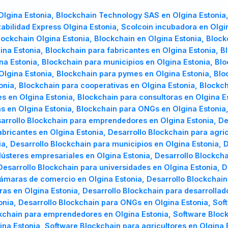
lgina Estonia, Blockchain Technology SAS en Olgina Estonia,
abilidad Express Olgina Estonia, Scolcoin incubadora en Olgi
 Blockchain Olgina Estonia, Blockchain en Olgina Estonia, Blo
TR
UK
PL
na Estonia, Blockchain para fabricantes en Olgina Estonia, B
Türkçe
Українська
Polski
na Estonia, Blockchain para municipios en Olgina Estonia, Blo
Olgina Estonia, Blockchain para pymes en Olgina Estonia, Bloc
onia, Blockchain para cooperativas en Olgina Estonia, Block
es en Olgina Estonia, Blockchain para consultoras en Olgina E
as en Olgina Estonia, Blockchain para ONGs en Olgina Estonia,
sarrollo Blockchain para emprendedores en Olgina Estonia, D
abricantes en Olgina Estonia, Desarrollo Blockchain para agric
a, Desarrollo Blockchain para municipios en Olgina Estonia, D
lústeres empresariales en Olgina Estonia, Desarrollo Blockch
Desarrollo Blockchain para universidades en Olgina Estonia, 
cámaras de comercio en Olgina Estonia, Desarrollo Blockchain
ras en Olgina Estonia, Desarrollo Blockchain para desarrollad
tonia, Desarrollo Blockchain para ONGs en Olgina Estonia, Sof
ckchain para emprendedores en Olgina Estonia, Software Block
ina Estonia, Software Blockchain para agricultores en Olgina 