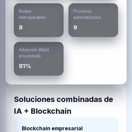
Nodos
Procesos
interoperables
automatizados
8
9
Adopción Web3
proyectada
81%
Soluciones combinadas de
IA + Blockchain
Blockchain empresarial