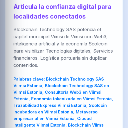
العربية
Brezhoneg
한국어
Articula la confianza digital para
localidades conectados
Blockchain Technology SAS potencia el
PT-BR
NL
HR
capital municipal Viimsi de Viimsi con Web3,
Português
Nederlands
Hrvatski
(Brasil)
inteligencia artificial y la economía Scolcoin
para visibilizar Tecnologías digitales, Servicios
financieros, Logística portuaria sin duplicar
contenidos.
FA
IT
ZH-CN
فارسی
Italiano
简体中文
Palabras clave:
Blockchain Technology SAS
Viimsi Estonia, Blockchain Technology SAS en
Viimsi Estonia, Consultoría Web3 en Viimsi
Estonia, Economía tokenizada en Viimsi Estonia,
TR
UK
PL
Trazabilidad Express Viimsi Estonia, Scolcoin
Türkçe
Українська
Polski
incubadora en Viimsi Estonia, Metaverso
empresarial en Viimsi Estonia, Ciudad
inteligente Viimsi Estonia, Blockchain Viimsi