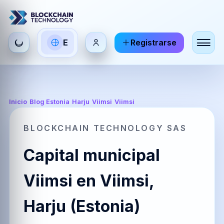
Seleccionar
E
Registrarse
ES
EN
FR
idioma
Español
English
Français
HI
DE
RU
Inicio
/
Blog Estonia
/
Harju
/
Viimsi
/
Viimsi
हिन्दी
Deutsch
Русский
BLOCKCHAIN TECHNOLOGY SAS
Capital municipal
ZH
JA
PT
中文
日本語
Português
Viimsi en Viimsi,
Harju (Estonia)
AR
BR
KO