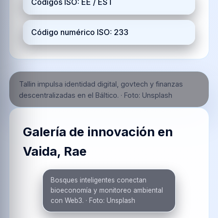
Códigos ISO: EE / EST
Código numérico ISO: 233
Tallin impulsa identidad digital, govtech y finanzas
descentralizadas en el Báltico.
·
Foto:
Unsplash
Galería de innovación en
Vaida, Rae
Bosques inteligentes conectan
bioeconomía y monitoreo ambiental
con Web3.
·
Foto:
Unsplash