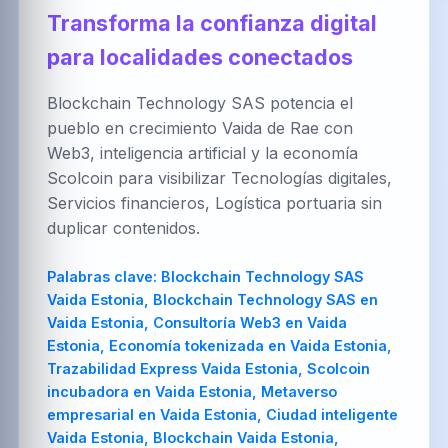
العربية
Brezhoneg
한국어
Transforma la confianza digital
para localidades conectados
Blockchain Technology SAS potencia el
PT-BR
NL
HR
pueblo en crecimiento Vaida de Rae con
Português
Nederlands
Hrvatski
(Brasil)
Web3, inteligencia artificial y la economía
Scolcoin para visibilizar Tecnologías digitales,
Servicios financieros, Logística portuaria sin
duplicar contenidos.
FA
IT
ZH-CN
فارسی
Italiano
简体中文
Palabras clave:
Blockchain Technology SAS
Vaida Estonia, Blockchain Technology SAS en
Vaida Estonia, Consultoría Web3 en Vaida
Estonia, Economía tokenizada en Vaida Estonia,
TR
UK
PL
Trazabilidad Express Vaida Estonia, Scolcoin
Türkçe
Українська
Polski
incubadora en Vaida Estonia, Metaverso
empresarial en Vaida Estonia, Ciudad inteligente
Vaida Estonia, Blockchain Vaida Estonia,