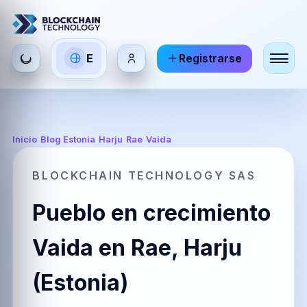
Seleccionar
E
Registrarse
ES
EN
FR
idioma
Español
English
Français
HI
DE
RU
Inicio
/
Blog Estonia
/
Harju
/
Rae
/
Vaida
हिन्दी
Deutsch
Русский
BLOCKCHAIN TECHNOLOGY SAS
Pueblo en crecimiento
ZH
JA
PT
中文
日本語
Português
Vaida en Rae, Harju
(Estonia)
AR
BR
KO