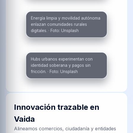
Energía limpia y movilidad autónoma
enlazan comunidades rurales
digitales.
·
Foto:
Unsplash
Hubs urbanos experimentan con
identidad soberana y pagos sin
fricción.
·
Foto:
Unsplash
Innovación trazable en
Vaida
Alineamos comercios, ciudadanía y entidades