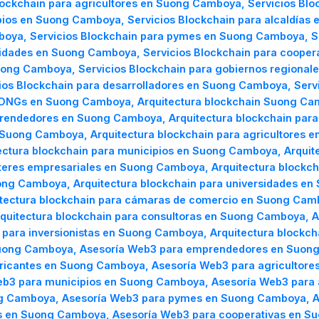
ockchain para agricultores en Suong Camboya, Servicios Blo
ios en Suong Camboya, Servicios Blockchain para alcaldías
boya, Servicios Blockchain para pymes en Suong Camboya, Se
sidades en Suong Camboya, Servicios Blockchain para cooper
ong Camboya, Servicios Blockchain para gobiernos regional
os Blockchain para desarrolladores en Suong Camboya, Servic
ONGs en Suong Camboya, Arquitectura blockchain Suong Cam
prendedores en Suong Camboya, Arquitectura blockchain par
n Suong Camboya, Arquitectura blockchain para agricultores 
ctura blockchain para municipios en Suong Camboya, Arquite
steres empresariales en Suong Camboya, Arquitectura block
uong Camboya, Arquitectura blockchain para universidades en
tectura blockchain para cámaras de comercio en Suong Camb
uitectura blockchain para consultoras en Suong Camboya, Ar
 para inversionistas en Suong Camboya, Arquitectura block
ong Camboya, Asesoría Web3 para emprendedores en Suong
ricantes en Suong Camboya, Asesoría Web3 para agricultore
b3 para municipios en Suong Camboya, Asesoría Web3 para 
ng Camboya, Asesoría Web3 para pymes en Suong Camboya, A
s en Suong Camboya, Asesoría Web3 para cooperativas en S