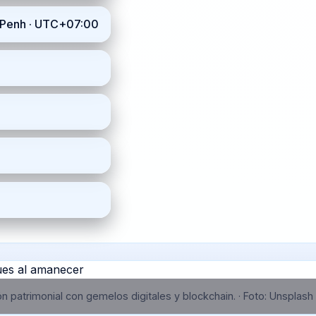
m_Penh · UTC+07:00
n patrimonial con gemelos digitales y blockchain.
·
Foto:
Unsplash