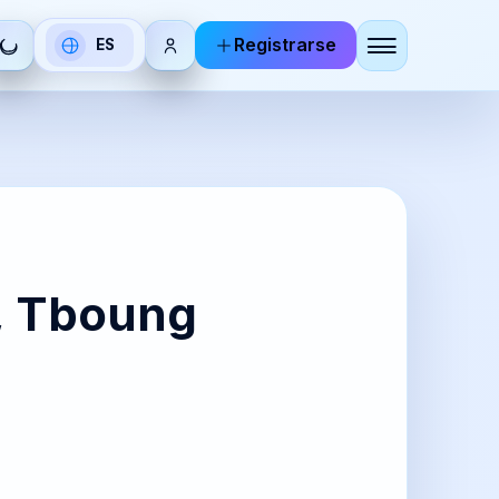
Registrarse
ES
Seleccionar
idioma
DE
RU
utsch
Русский
BR
KO
g, Tboung
zhoneg
한국어
IT
ZH-
aliano
CN
简体中
文