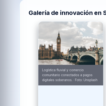
Galería de innovación en
Logística fluvial y comercio
comunitario conectados a pagos
digitales soberanos.
·
Foto:
Unsplash