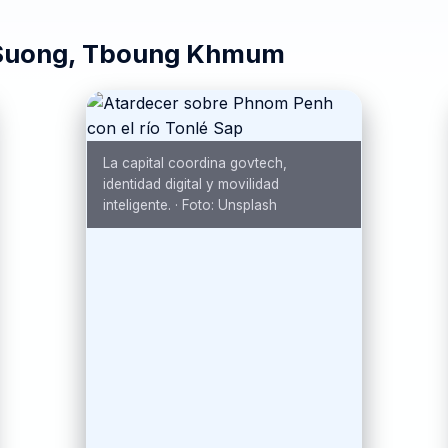
Suong, Tboung Khmum
La capital coordina govtech,
identidad digital y movilidad
inteligente.
·
Foto:
Unsplash