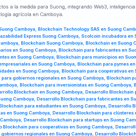
s a la medida para Suong, integrando Web3, inteligencia a
nología agrícola en Camboya.
TR
UK
PL
 Suong Camboya, Blockchain Technology SAS en Suong Camb
Türkçe
Українська
Polski
azabilidad Express Suong Camboya, Scolcoin incubadora en
Camboya, Blockchain Suong Camboya, Blockchain en Suong 
rios en Suong Camboya, Blockchain para fabricantes en Suo
ntes en Suong Camboya, Blockchain para municipios en Suon
empresariales en Suong Camboya, Blockchain para pymes en
sidades en Suong Camboya, Blockchain para cooperativas en
 para gobiernos regionales en Suong Camboya, Blockchain p
Camboya, Blockchain para inversionistas en Suong Camboya,
arrollo Blockchain en Suong Camboya, Desarrollo Blockchai
Suong Camboya, Desarrollo Blockchain para fabricantes en S
Blockchain para estudiantes en Suong Camboya, Desarrollo B
días en Suong Camboya, Desarrollo Blockchain para clústere
Camboya, Desarrollo Blockchain para startups en Suong Cam
o Blockchain para cooperativas en Suong Camboya, Desarrol
 gobiernos regionales en Suong Camboya, Desarrollo Blockc