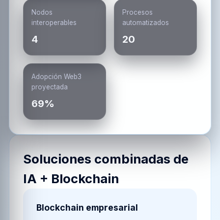
Nodos
Procesos
interoperables
automatizados
4
20
Adopción Web3
proyectada
69%
Soluciones combinadas de
IA + Blockchain
Blockchain empresarial