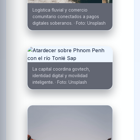
Logística fluvial y comercio
comunitario conectados a pagos
digitales soberanos.
·
Foto:
Unsplash
La capital coordina govtech,
identidad digital y movilidad
inteligente.
·
Foto:
Unsplash