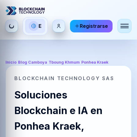
Seleccionar
E
Registrarse
ES
EN
FR
idioma
Español
English
Français
HI
DE
RU
Inicio
/
Blog Camboya
/
Tboung Khmum
/
Ponhea Kraek
हिन्दी
Deutsch
Русский
BLOCKCHAIN TECHNOLOGY SAS
Soluciones
ZH
JA
PT
中文
日本語
Português
Blockchain e IA en
Ponhea Kraek,
AR
BR
KO