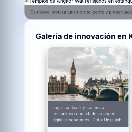
Camboya impulsa turismo inteligente y preservació
Galería de innovación en
Logística fluvial y comercio
comunitario conectados a pagos
digitales soberanos.
·
Foto:
Unsplash