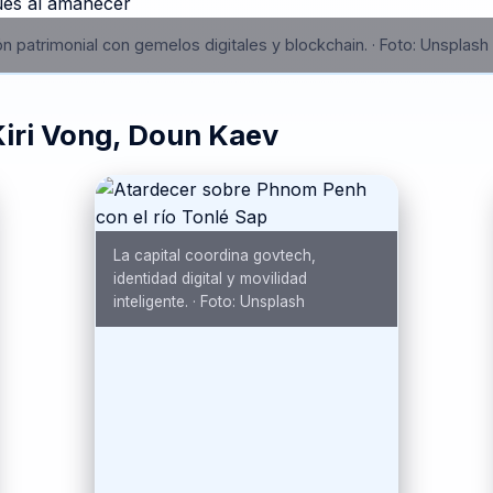
n patrimonial con gemelos digitales y blockchain.
·
Foto:
Unsplash
Kiri Vong, Doun Kaev
La capital coordina govtech,
identidad digital y movilidad
inteligente.
·
Foto:
Unsplash