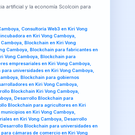
a artificial y la economía Scolcoin para
 Vong Camboya, Arquitectura blockchain para cámaras de comercio en Kiri Vong Camboya, Arquitectura blockchain para gobiernos regionales en Kiri Vong Camboya, Arquitectura blockchain para consultoras en Kiri Vong Camboya, Arquitectura blockchain para desarrolladores en Kiri Vong Camboya, Arquitectura blockchain para inversionistas en Kiri Vong Camboya, Arquitectura blockchain para ONGs en Kiri Vong Camboya, Asesoría Web3 Kiri Vong Camboya, Asesoría Web3 en Kiri Vong Camboya, Asesoría Web3 para emprendedores en Kiri Vong Camboya, Asesoría Web3 para empresarios en Kiri Vong Camboya, Asesoría Web3 para fabricantes en Kiri Vong Camboya, Asesoría Web3 para agricultores en Kiri Vong Camboya, Asesoría Web3 para estudiantes en Kiri Vong Camboya, Asesoría Web3 para municipios en Kiri Vong Camboya, Asesoría Web3 para alcaldías en Kiri Vong Camboya, Asesoría Web3 para clústeres empresariales en Kiri Vong Camboya, Asesoría Web3 para pymes en Kiri Vong Camboya, Asesoría Web3 para startups en Kiri Vong Camboya, Asesoría Web3 para universidades en Kiri Vong Camboya, Asesoría Web3 para cooperativas en Kiri Vong Camboya, Asesoría Web3 para cámaras de comercio en Kiri Vong Camboya, Asesoría Web3 para gobiernos regionales en Kiri Vong Camboya, Asesoría Web3 para consultoras en Kiri Vong Camboya, Asesoría Web3 para desarrolladores en Kiri Vong Camboya, Asesoría Web3 para inversionistas en Kiri Vong Camboya, Asesoría Web3 para ONGs en Kiri Vong Camboya, Auditoría Web3 Kiri Vong Camboya, Auditoría Web3 en Kiri Vong Camboya, Auditoría Web3 para emprendedores en Kiri Vong Camboya, Auditoría Web3 para empresarios en Kiri Vong Camboya, Auditoría Web3 para fabricantes en Kiri Vong Camboya, Auditoría Web3 para agricultores en Kiri Vong Camboya, Auditoría Web3 para estudiantes en Kiri Vong Camboya, Auditoría Web3 para municipios en Kiri Vong Camboya, Auditoría Web3 para alcaldías en Kiri Vong Camboya, Auditoría Web3 para clústeres empresariales en Kiri Vong Camboya, Auditoría Web3 para pymes en Kiri Vong Camboya, Auditoría Web3 para startups en Kiri Vong Camboya, Auditoría Web3 para universidades en Kiri Vong Camboya, Auditoría Web3 para cooperativas en Kiri Vong Camboya, Auditoría Web3 para cámaras de comercio en Kiri Vong Camboya, Auditoría Web3 para gobiernos regionales en Kiri Vong Camboya, Auditoría Web3 para consultoras en Kiri Vong Camboya, Auditoría Web3 para desarrolladores en Kiri Vong Camboya, Auditoría Web3 para inversionistas en Kiri Vong Camboya, Auditoría Web3 para ONGs en Kiri Vong Camboya, Metaverso Kiri Vong Camboya, Metaverso en Kiri Vong Camboya, Metaverso para emprendedores en Kiri Vong Camboya, Metaverso para empresarios en Kiri Vong Camboya, Metaverso para fabricantes en Kiri Vong Camboya, Metaverso para agricultores en Kiri Vong Camboya, Metaverso para estudiantes en Kiri Vong Camboya, Metaverso para municipios en Kiri Vong Camboya, Metaverso para alcaldías en Kiri Vong Camboya, Metaverso para clústeres empresariales en Kiri Vong Camboya, Metaverso para pymes en Kiri Vong Camboya, Metaverso para startups en