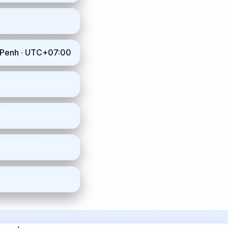
m_Penh · UTC+07:00