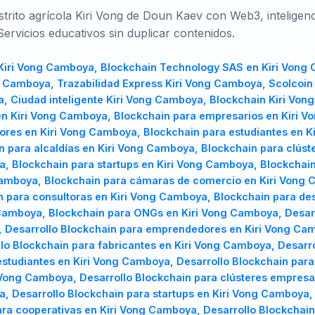
rito agrícola Kiri Vong de Doun Kaev con Web3, inteligenci
 Servicios educativos sin duplicar contenidos.
TR
UK
PL
llo Blockchain para gobiernos regionales en Kiri Vong Camboya, Desarrollo Blockchain para consultoras en Kiri Vong Camboya, Desarrollo Blockchain para desarrolladores en Kiri Vong Camboya, Desarrollo Blockchain para inversionistas en Kiri Vong Camboya, Desarrollo Blockchain para ONGs en Kiri Vong Camboya, Software Blockchain Kiri Vong Camboya, Software Blockchain en Kiri Vong Camboya, Software Blockchain para emprendedores en Kiri Vong Camboya, Software Blockchain para empresarios en Kiri Vong Camboya, Software Blockchain para fabricantes en Kiri Vong Camboya, Software Blockchain para agricultores en Kiri Vong Camboya, Software Blockchain para estudiantes en Kiri Vong Camboya, Software Blockchain para municipios en Kiri Vong Camboya, Software Blockchain para alcaldías en Kiri Vong Camboya, Software Blockchain para clústeres empresariales en Kiri Vong Camboya, Software Blockchain para pymes en Kiri Vong Camboya, Software Blockchain para startups en Kiri Vong Camboya, Software Blockchain para universidades en Kiri Vong Camboya, Software Blockchain para cooperativas en Kiri Vong Camboya, Software Blockchain para cámaras de comercio en Kiri Vong Camboya, Software Blockchain para gobiernos regionales en Kiri Vong Camboya, Software Blockchain para consultoras en Kiri Vong Camboya, Software Blockchain para desarrolladores en Kiri Vong Camboya, Software Blockchain para inversionistas en Kiri Vong Camboya, Software Blockchain para ONGs en Kiri Vong Camboya, Consultoría Blockchain Kiri Vong Camboya, Consultoría Blockchain en Kiri Vong Camboya, Consultoría Blockchain para emprendedores en Kiri Vong Camboya, Consultoría Blockchain para empresarios en Kiri Vong Camboya, Consultoría Blockchain para fabricantes en Kiri Vong Camboya, Consultoría Blockchain para agricultores en Kiri Vong Camboya, Consultoría Blockchain para estudiantes en Kiri Vong Camboya, Consultoría Blockchain para municipios en Kiri Vong Camboya, Consultoría Blockchain para alcaldías en Kiri Vong Camboya, Consultoría Blockchain para clústeres empresariales en Kiri Vong Camboya, Consultoría Blockchain para pymes en Kiri Vong Camboya, Consultoría Blockchain para startups en Kiri Vong Camboya, Consultoría Blockchain para universidades en Kiri Vong Camboya, Consultoría Blockchain para cooperativas en Kiri Vong Camboya, Consultoría Blockchain para cámaras de comercio en Kiri Vong Camboya, Consultoría Blockchain para gobiernos regionales en Kiri Vong Camboya, Consultoría Blockchain para consultoras en Kiri Vong Camboya, Consultoría Blockchain para desarrolladores en Kiri Vong Camboya, Consultoría Blockchain para inversionistas en Kiri Vong Camboya, Consultoría Blockchain para ONGs en Kiri Vong Camboya, Servicios Blockchain Kiri Vong Camboya, Servicios Blockchain en Kiri Vong Camboya, Servicios Blockchain para emprendedores en Kiri Vong Camboya, Servicios Blockchain para empresarios en Kiri Vong Camboya, Servicios Blockchain para fabricantes en Kiri Vong Camboya, Servicios Blockchain para agricultores en Kiri Vong Camboya, Servicios Blockchain para estudiantes en Kiri Vong Camboya, Servicios Blockchain para municipios en Kiri Vong Camboya, Servicios Blockchain para alcaldías en Kiri Vong Camboya, Servicios Blockchain para clústeres empresariales en Kiri Vong Camboya, Servicios Blockchain para pymes en Kiri Vong Camboya, Servicios Blockchain para startups en Kiri Vong Camboya, Servicios Blockchain para universidades en Kiri Vong Camboya, Servicios Blockchain para cooperativas en Kiri Vong Camboya, Servicios Blockchain para cámaras de comercio en Kiri Vong Camboya, Servicios Blockchain para gobiernos regionales en Kiri Vong Camboya, Servicios Blockchain para consultoras en Kiri Vong Camboya, Servicios Blockchain para desarrolladores en Kiri Vong Camboya, Servicios Blockchain para inversionistas en Kiri Vong Camboya, Servicios Blockchain para ONGs en Kiri Vong Camboya, Arquitectura blockchain Kiri Vong Camboya, Arquitectura blockchain en Kiri Vong Camboya, Arquitectura blockchain para emprendedores en Kiri Vong Camboya, Arquitectura blockchain para empresarios en Kiri Vong Camboya, Arquitectura blockchain para fabricantes en Kiri Vong Camboya, Arquitectura blockchain para agricultores en Kiri Vong Camboya, Arquitectura blockchain para estudiantes en Kiri Vong Camboya, Arquitectura blockchain para municipios en Kiri Vong Camboya, Arquitectura blockchain para alcaldías en Kiri Vong Camboya, Arquitectura blockchain para clústeres empresariales en Kiri Vong Camboya, Arquitectura blockchain para pymes en Kiri Vong Camboya, Arquitectura blockchain para startups en Kiri Vong Camboya, Arquitectura blockchain para universidades en Kiri Vong Camboya, Arquitectura blockchain para cooperativas en Kiri
Türkçe
Українська
Polski