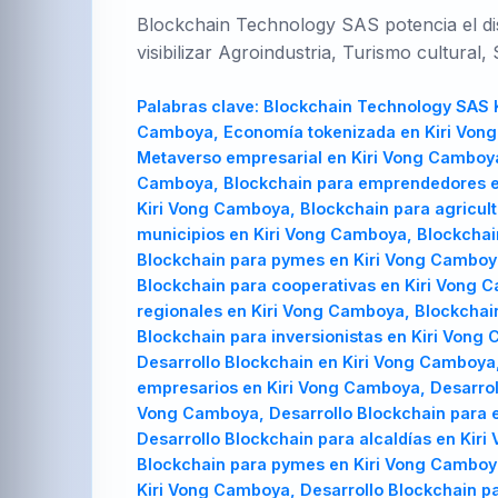
Blockchain Technology SAS potencia el dist
visibilizar Agroindustria, Turismo cultural,
Palabras clave:
Blockchain Technology SAS Kiri Vong Camboya, Blockchain Technology SAS en Kiri Vong Camboya, Consultoría Web3 en Kiri Vong Camboya, Economía tokenizada en Kiri Vong Camboya, Trazabilidad Express Kiri Vong Camboya, Scolcoin incubadora en Kiri Vong Camboya, Metaverso empresarial en Kiri Vong Camboya, Ciudad inteligente Kiri Vong Camboya, Blockchain Kiri Vong Camboya, Blockchain en Kiri Vong Camboya, Blockchain para emprendedores en Kiri Vong Camboya, Blockchain para empresarios en Kiri Vong Camboya, Blockchain para fabricantes en Kiri Vong Camboya, Blockchain para agricultores en Kiri Vong Camboya, Blockchain para estudiantes en Kiri Vong Camboya, Blockchain para municipios en Kiri Vong Camboya, Blockchain para alcaldías en Kiri Vong Camboya, Blockchain para clústeres empresariales en Kiri Vong Camboya, Blockchain para pymes en Kiri Vong Camboya, Blockchain para startups en Kiri Vong Camboya, Blockchain para universidades en Kiri Vong Camboya, Blockchain para cooperativas en Kiri Vong Camboya, Blockchain para cámaras de comercio en Kiri Vong Camboya, Blockchain para gobiernos regionales en Kiri Vong Camboya, Blockchain para consultoras en Kiri Vong Camboya, Blockchain para desarrolladores en Kiri Vong Camboya, Blockchain para inversionistas en Kiri Vong Camboya, Blockchain para ONGs en Kiri Vong Camboya, Desarrollo Blockchain Kiri Vong Camboya, Desarrollo Blockchain en Kiri Vong Camboya, Desarrollo Blockchain para emprendedores en Kiri Vong Camboya, Desarrollo Blockchain para empresarios en Kiri Vong Camboya, Desarrollo Blockchain para fabricantes en Kiri Vong Camboya, Desarrollo Blockchain para agricultores en Kiri Vong Camboya, Desarrollo Blockchain para estudiantes en Kiri Vong Camboya, Desarrollo Blockchain para municipios en Kiri Vong Camboya, Desarrollo Blockchain para alcaldías en Kiri Vong Camboya, Desarrollo Blockchain para clústeres empresariales en Kiri Vong Camboya, Desarrollo Blockchain para pymes en Kiri Vong Camboya, Desarrollo Blockchain para startups en Kiri Vong Camboya, Desarrollo Blockchain para universidades en Kiri Vong Camboya, Desarrollo Blockchain para cooperativas en Kiri Vong Camboya, Desarrollo Blockchain para cámaras de comercio en Kiri Vong Camboya, Desarro