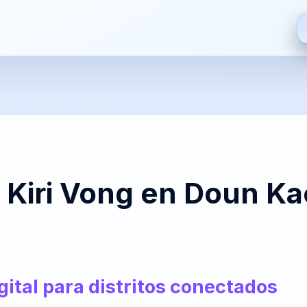
ES
EN
FR
HI
Español
English
Français
हिन्दी
De
S
ZH
JA
PT
AR
la Kiri Vong en Doun K
中文
日本語
Português
العربية
Bre
PT-
NL
HR
FA
BR
Nederlands
Hrvatski
فارسی
It
gital para distritos conectados
Português
(Brasil)