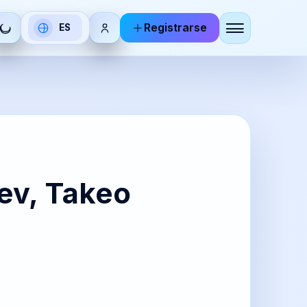
Registrarse
ES
Seleccionar
idioma
DE
RU
utsch
Русский
BR
KO
aev, Takeo
zhoneg
한국어
IT
ZH-
aliano
CN
简体中
文