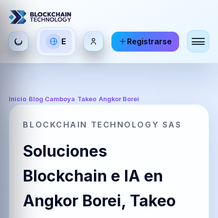
Seleccionar
E
Registrarse
ES
EN
FR
idioma
Español
English
Français
HI
DE
RU
Inicio
/
Blog Camboya
/
Takeo
/
Angkor Borei
हिन्दी
Deutsch
Русский
BLOCKCHAIN TECHNOLOGY SAS
Soluciones
ZH
JA
PT
中文
日本語
Português
Blockchain e IA en
Angkor Borei, Takeo
AR
BR
KO