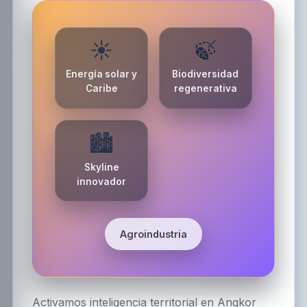
☀️
🍃
Energía solar y
Biodiversidad
Caribe
regenerativa
🏙️
Skyline
innovador
Agroindustria
Activamos inteligencia territorial en Angkor