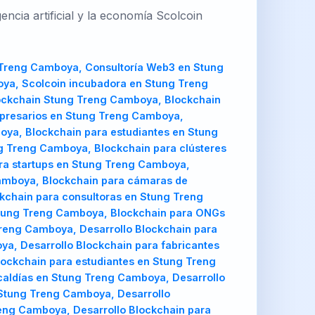
cia artificial y la economía Scolcoin
Arquitectura blockchain para municipios en Stung Treng Camboya, Arquitectura blockchain para alcaldías en Stung Treng Camboya, Arquitectura blockchain para clústeres empresariales en Stung Treng Camboya, Arquitectura blockchain para pymes en Stung Treng Camboya, Arquitectura blockchain para startups en Stung Treng Camboya, Arquitectura blockchain para universidades en Stung Treng Camboya, Arquitectura blockchain para cooperativas en Stung Treng Camboya, Arquitectura blockchain para cámaras de comercio en Stung Treng Camboya, Arquitectura blockchain para gobiernos regionales en Stung Treng Camboya, Arquitectura blockchain para consultoras en Stung Treng Camboya, Arquitectura blockchain para desarrolladores en Stung Treng Camboya, Arquitectura blockchain para inversionistas en Stung Treng Camboya, Arquitectura blockchain para ONGs en Stung Treng Camboya, Asesoría Web3 Stung Treng Camboya, Asesoría Web3 en Stung Treng Camboya, Asesoría Web3 para emprendedores en Stung Treng Camboya, Asesoría Web3 para empresarios en Stung Treng Camboya, Asesoría Web3 para fabricantes en Stung Treng Camboya, Asesoría Web3 para agricultores en Stung Treng Camboya, Asesoría Web3 para estudiantes en Stung Treng Camboya, Asesoría Web3 para municipios en Stung Treng Camboya, Asesoría Web3 para alcaldías en Stung Treng Camboya, Asesoría Web3 para clústeres empresariales en Stung Treng Camboya, Asesoría Web3 para pymes en Stung Treng Camboya, Asesoría Web3 para startups en Stung Treng Camboya, Asesoría Web3 para universidades en Stung Treng Camboya, Asesoría Web3 para cooperativas en Stung Treng Camboya, Asesoría Web3 para cámaras de comercio en Stung Treng Camboya, Asesoría Web3 para gobiernos regionales en Stung Treng Camboya, Asesoría Web3 para consultoras en Stung Treng Camboya, Asesoría Web3 para desarrolladores en Stung Treng Camboya, Asesoría Web3 para inversionistas en Stung Treng Camboya, Asesoría Web3 para ONGs en Stung Treng Camboya, Auditoría Web3 Stung Treng Camboya, Auditoría Web3 en Stung Treng Camboya, Auditoría Web3 para emprendedores en Stung Treng Camboya, Auditoría Web3 para empresarios en Stung Treng Camboya, Auditoría Web3 para fabricantes en Stung Treng Camboya, Auditoría Web3 para agricultores en Stung Treng Camboya, Auditoría Web3 para estudiantes en Stung Treng Camboya, Auditoría Web3 para municipios en Stung Treng Camboya, Auditoría Web3 para alcaldías en Stung Treng Camboya, Auditoría Web3 para clústeres empresariales en Stung Treng Camboya, Auditoría Web3 para pymes en Stung Treng Camboya, Auditoría Web3 para startups en Stung Treng Camboya, Auditoría Web3 para universidades en Stung Treng Camboya, Auditoría Web3 para cooperativas en Stung Treng Camboya, Auditoría Web3 para cámaras de comercio en Stung Treng Camboya, Auditoría Web3 para gobiernos regionales en Stung Treng Camboya, Auditoría Web3 para consultoras en Stung Treng Camboya, Auditoría Web3 para desarrolladores en Stung Treng Camboya, Auditoría Web3 para inversionistas en Stung Treng Camboya, Auditoría Web3 para ONGs en Stung Treng Camboya, Metaverso Stung Treng Camboya, Metaverso en Stung Treng Camboya, Metaverso para emprendedores en Stung Treng Camboya, Metaverso para empresarios en Stung Treng Camboya, Metaverso para fabricantes en