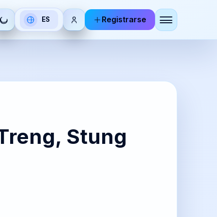
Registrarse
ES
Seleccionar
idioma
DE
RU
utsch
Русский
BR
KO
 Treng, Stung
zhoneg
한국어
IT
ZH-
aliano
CN
简体中
文