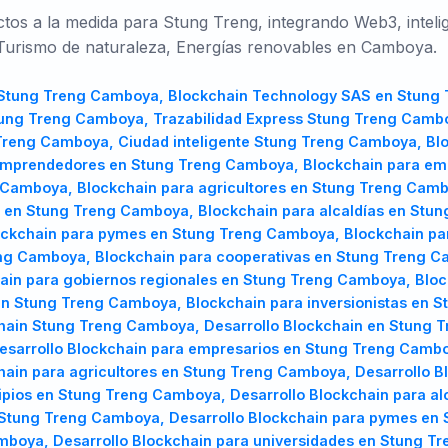
s a la medida para Stung Treng, integrando Web3, inteligen
, Turismo de naturaleza, Energías renovables en Camboya.
TR
UK
PL
amboya, Desarrollo Blockchain para cooperativas en Stung Treng Camboya, Desarrollo Blockchain para cámaras de comercio en Stung Treng Camboya, Desarrollo Blockchain para gobiernos regionales en Stung Treng Camboya, Desarrollo Blockchain para consultoras en Stung Treng Camboya, Desarrollo Blockchain para desarrolladores en Stung Treng Camboya, Desarrollo Blockchain para inversionistas en Stung Treng Camboya, Desarrollo Blockchain para ONGs en Stung Treng Camboya, Software Blockchain Stung Treng Camboya, Software Blockchain en Stung Treng Camboya, Software Blockchain para emprendedores en Stung Treng Camboya, Software Blockchain para empresarios en Stung Treng Camboya, Software Blockchain para fabricantes en Stung Treng Camboya, Software Blockchain para agricultores en Stung Treng Camboya, Software Blockchain para estudiantes en Stung Treng Camboya, Software Blockchain para municipios en Stung Treng Camboya, Software Blockchain para alcaldías en Stung Treng Camboya, Software Blockchain para clústeres empresariales en Stung Treng Camboya, Software Blockchain para pymes en Stung Treng Camboya, Software Blockchain para startups en Stung Treng Camboya, Software Blockchain para universidades en Stung Treng Camboya, Software Blockchain para cooperativas en Stung Treng Camboya, Software Blockchain para cámaras de comercio en Stung Treng Camboya, Software Blockchain para gobiernos regionales en Stung Treng Camboya, Software Blockchain para consultoras en Stung Treng Camboya, Software Blockchain para desarrolladores en Stung Treng Camboya, Software Blockchain para inversionistas en Stung Treng Camboya, Software Blockchain para ONGs en Stung Treng Camboya, Consultoría Blockchain Stung Treng Camboya, Consultoría Blockchain en Stung Treng Camboya, Consultoría Blockchain para emprendedores en Stung Treng Camboya, Consultoría Blockchain para empresarios en Stung Treng Camboya, Consultoría Blockchain para fabricantes en Stung Treng Camboya, Consultoría Blockchain para agricultores en Stung Treng Camboya, Consultoría Blockchain para estudiantes en Stung Treng Camboya, Consultoría Blockchain para municipios en Stung Treng Camboya, Consultoría Blockchain para alcaldías en Stung Treng Camboya, Consultoría Blockchain para clústeres empresariales en Stung Treng Camboya, Consultoría Blockchain para pymes en Stung Treng Camboya, Consultoría Blockchain para startups en Stung Treng Camboya, Consultoría Blockchain para universidades en Stung Treng Camboya, Consultoría Blockchain para cooperativas en Stung Treng Camboya, Consultoría Blockchain para cámaras de comercio en Stung Treng Camboya, Consultoría Blockchain para gobiernos regionales en Stung Treng Camboya, Consultoría Blockchain para consultoras en Stung Treng Camboya, Consultoría Blockchain para desarrolladores en Stung Treng Camboya, Consultoría Blockchain para inversionistas en Stung Treng Camboya, Consultoría Blockchain para ONGs en Stung Treng Camboya, Servicios Blockchain Stung Treng Camboya, Servicios Blockchain en Stung Treng Camboya, Servicios Blockchain para emprendedores en Stung Treng Camboya, Servicios Blockchain para empresarios en Stung Treng Camboya, Servicios Blockchain para fabricantes en Stung Treng Camboya, Servicios Blockchain para agricultores en Stung Treng Camboya, Servicios Blockchain para estudiantes en Stung Treng Camboya, Servicios Blockchain para municipios en Stung Treng Camboya, Servicios Blockchain para alcaldías en Stung Treng Camboya, Servicios Blockchain para clústeres empresariales en Stung Treng Camboya, Servicios Blockchain para pymes en Stung Treng Camboya, Servicios Blockchain para startups en Stung Treng Camboya, Servicios Blockchain para universidades en Stung Treng Camboya, Servicios Blockchain para cooperativas en Stung Treng Camboya, Servicios Blockchain para cámaras de comercio en Stung Treng Camboya, Servicios Blockchain para gobiernos regionales en Stung Treng Camboya, Servicios Blockchain para consultoras en Stung Treng Camboya, Servicios Blockchain para desarrolladores en Stung Treng Camboya, Servicios Blockchain para inversionistas en Stung Treng Camboya, Servicios Blockchain para ONGs en Stung Treng Camboya, Arquitectura blockchain Stung Treng Camboya, Arquitectura blockchain en Stung Treng Camboya, Arquitectura blockchain para emprendedores en Stung Treng Camboya, Arquitectura blockchain para empresarios en Stung Treng Camboya, Arquitectura blockchain para fabricantes en Stung Treng Camboya, Arquitectura blockchain para agricultores en Stung Treng Camboya, Arquitectura blockchain para estudiantes en Stung Treng Camboya, 
Türkçe
Українська
Polski