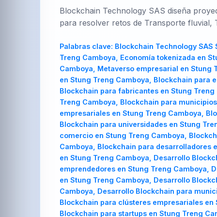
Blockchain Technology SAS diseña proyecto
para resolver retos de Transporte fluvial
Palabras clave:
Blockchain Technology SAS Stung Treng Camboya, Blockchain Technology SAS en Stung Treng Camboya, Consultoría Web3 en Stung Treng Camboya, Economía tokenizada en Stung Treng Camboya, Trazabilidad Express Stung Treng Camboya, Scolcoin incubadora en Stung Treng Camboya, Metaverso empresarial en Stung Treng Camboya, Ciudad inteligente Stung Treng Camboya, Blockchain Stung Treng Camboya, Blockchain en Stung Treng Camboya, Blockchain para emprendedores en Stung Treng Camboya, Blockchain para empresarios en Stung Treng Camboya, Blockchain para fabricantes en Stung Treng Camboya, Blockchain para agricultores en Stung Treng Camboya, Blockchain para estudiantes en Stung Treng Camboya, Blockchain para municipios en Stung Treng Camboya, Blockchain para alcaldías en Stung Treng Camboya, Blockchain para clústeres empresariales en Stung Treng Camboya, Blockchain para pymes en Stung Treng Camboya, Blockchain para startups en Stung Treng Camboya, Blockchain para universidades en Stung Treng Camboya, Blockchain para cooperativas en Stung Treng Camboya, Blockchain para cámaras de comercio en Stung Treng Camboya, Blockchain para gobiernos regionales en Stung Treng Camboya, Blockchain para consultoras en Stung Treng Camboya, Blockchain para desarrolladores en Stung Treng Camboya, Blockchain para inversionistas en Stung Treng Camboya, Blockchain para ONGs en Stung Treng Camboya, Desarrollo Blockchain Stung Treng Camboya, Desarrollo Blockchain en Stung Treng Camboya, Desarrollo Blockchain para emprendedores en Stung Treng Camboya, Desarrollo Blockchain para empresarios en Stung Treng Camboya, Desarrollo Blockchain para fabricantes en Stung Treng Camboya, Desarrollo Blockchain para agricultores en Stung Treng Camboya, Desarrollo Blockchain para estudiantes en Stung Treng Camboya, Desarrollo Blockchain para municipios en Stung Treng Camboya, Desarrollo Blockchain para alcaldías en Stung Treng Camboya, Desarrollo Blockchain para clústeres empresariales en Stung Treng Camboya, Desarrollo Blockchain para pymes en Stung Treng Camboya, Desarrollo Blockchain para startups en Stung Treng Camboya, Desarrollo Blockchain para universidades en Stung Treng C