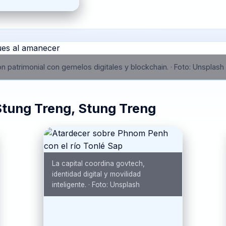
n patrimonial con gemelos digitales y blockchain.
·
Foto:
Unsplash
Stung Treng, Stung Treng
La capital coordina govtech,
identidad digital y movilidad
inteligente.
·
Foto:
Unsplash