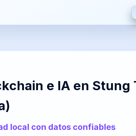
ES
EN
FR
HI
Español
English
Français
हिन्दी
De
S
ZH
JA
PT
AR
kchain e IA en Stung
中文
日本語
Português
العربية
Bre
a)
PT-
NL
HR
FA
BR
Nederlands
Hrvatski
فارسی
It
dad local con datos confiables
Português
(Brasil)