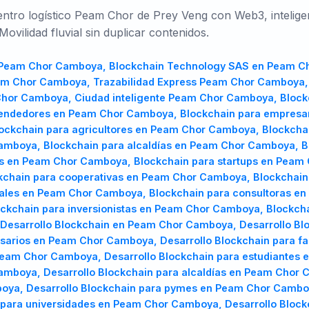
tro logístico Peam Chor de Prey Veng con Web3, inteligenc
 Movilidad fluvial sin duplicar contenidos.
TR
UK
PL
mboya, Desarrollo Blockchain para gobiernos regionales en Peam Chor Camboya, Desarrollo Blockchain para consultoras en Peam Chor Camboya, Desarrollo Blockchain para desarrolladores en Peam Chor Camboya, Desarrollo Blockchain para inversionistas en Peam Chor Camboya, Desarrollo Blockchain para ONGs en Peam Chor Camboya, Software Blockchain Peam Chor Camboya, Software Blockchain en Peam Chor Camboya, Software Blockchain para emprendedores en Peam Chor Camboya, Software Blockchain para empresarios en Peam Chor Camboya, Software Blockchain para fabricantes en Peam Chor Camboya, Software Blockchain para agricultores en Peam Chor Camboya, Software Blockchain para estudiantes en Peam Chor Camboya, Software Blockchain para municipios en Peam Chor Camboya, Software Blockchain para alcaldías en Peam Chor Camboya, Software Blockchain para clústeres empresariales en Peam Chor Camboya, Software Blockchain para pymes en Peam Chor Camboya, Software Blockchain para startups en Peam Chor Camboya, Software Blockchain para universidades en Peam Chor Camboya, Software Blockchain para cooperativas en Peam Chor Camboya, Software Blockchain para cámaras de comercio en Peam Chor Camboya, Software Blockchain para gobiernos regionales en Peam Chor Camboya, Software Blockchain para consultoras en Peam Chor Camboya, Software Blockchain para desarrolladores en Peam Chor Camboya, Software Blockchain para inversionistas en Peam Chor Camboya, Software Blockchain para ONGs en Peam Chor Camboya, Consultoría Blockchain Peam Chor Camboya, Consultoría Blockchain en Peam Chor Camboya, Consultoría Blockchain para emprendedores en Peam Chor Camboya, Consultoría Blockchain para empresarios en Peam Chor Camboya, Consultoría Blockchain para fabricantes en Peam Chor Camboya, Consultoría Blockchain para agricultores en Peam Chor Camboya, Consultoría Blockchain para estudiantes en Peam Chor Camboya, Consultoría Blockchain para municipios en Peam Chor Camboya, Consultoría Blockchain para alcaldías en Peam Chor Camboya, Consultoría Blockchain para clústeres empresariales en Peam Chor Camboya, Consultoría Blockchain para pymes en Peam Chor Camboya, Consultoría Blockchain para startups en Peam Chor Camboya, Consultoría Blockchain para universidades en Peam Chor Camboya, Consultoría Blockchain para cooperativas en Peam Chor Camboya, Consultoría Blockchain para cámaras de comercio en Peam Chor Camboya, Consultoría Blockchain para gobiernos regionales en Peam Chor Camboya, Consultoría Blockchain para consultoras en Peam Chor Camboya, Consultoría Blockchain para desarrolladores en Peam Chor Camboya, Consultoría Blockchain para inversionistas en Peam Chor Camboya, Consultoría Blockchain para ONGs en Peam Chor Camboya, Servicios Blockchain Peam Chor Camboya, Servicios Blockchain en Peam Chor Camboya, Servicios Blockchain para emprendedores en Peam Chor Camboya, Servicios Blockchain para empresarios en Peam Chor Camboya, Servicios Blockchain para fabricantes en Peam Chor Camboya, Servicios Blockchain para agricultores en Peam Chor Camboya, Servicios Blockchain para estudiantes en Peam Chor Camboya, Servicios Blockchain para municipios en Peam Chor Camboya, Servicios Blockchain para alcaldías en Peam Chor Camboya, Servicios Blockchain para clústeres empresariales en Peam Chor Camboya, Servicios Blockchain para pymes en Peam Chor Camboya, Servicios Blockchain para startups en Peam Chor Camboya, Servicios Blockchain para universidades en Peam Chor Camboya, Servicios Blockchain para cooperativas en Peam Chor Camboya, Servicios Blockchain para cámaras de comercio en Peam Chor Camboya, Servicios Blockchain para gobiernos regionales en Peam Chor Camboya, Servicios Blockchain para consultoras en Peam Chor Camboya, Servicios Blockchain para desarrolladores en Peam Chor Camboya, Servicios Blockchain para inversionistas en Peam Chor Camboya, Servicios Blockchain para ONGs en Peam Chor Camboya, Arquitectura blockchain Peam Chor Camboya, Arquitectura blockchain en Peam Chor Camboya, Arquitectura blockchain para emprendedores en Peam Chor Camboya, Arquitectura blockchain para empresarios en Peam Chor Camboya, Arquitectura blockchain para fabricantes en Peam Chor Camboya, Arquitectura blockchain para agricultores en Peam Chor Camboya, Arquitectura blockchain para estudiantes en Peam Chor Camboya, Arquitectura blockchain para municipios en Peam Chor Camboya, Arquitectura blockchain para alcaldías en Peam Chor Camboya, Arquitectura blockchain para clústeres empresariales en Peam Chor Camboya, Arquitectura blockchain para pymes en Peam Chor Camboya, Arquitectura blockchain para startups en Peam Chor Camboya, Arquitectura blockchain para universidades en Peam Chor Camboya, Arqui
Türkçe
Українська
Polski