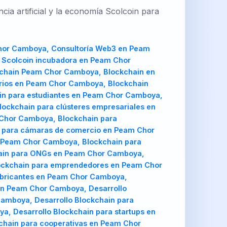
ia artificial y la economía Scolcoin para
tectura blockchain para cooperativas en Peam Chor Camboya, Arquitectura blockchain para cámaras de comercio en Peam Chor Camboya, Arquitectura blockchain para gobiernos regionales en Peam Chor Camboya, Arquitectura blockchain para consultoras en Peam Chor Camboya, Arquitectura blockchain para desarrolladores en Peam Chor Camboya, Arquitectura blockchain para inversionistas en Peam Chor Camboya, Arquitectura blockchain para ONGs en Peam Chor Camboya, Asesoría Web3 Peam Chor Camboya, Asesoría Web3 en Peam Chor Camboya, Asesoría Web3 para emprendedores en Peam Chor Camboya, Asesoría Web3 para empresarios en Peam Chor Camboya, Asesoría Web3 para fabricantes en Peam Chor Camboya, Asesoría Web3 para agricultores en Peam Chor Camboya, Asesoría Web3 para estudiantes en Peam Chor Camboya, Asesoría Web3 para municipios en Peam Chor Camboya, Asesoría Web3 para alcaldías en Peam Chor Camboya, Asesoría Web3 para clústeres empresariales en Peam Chor Camboya, Asesoría Web3 para pymes en Peam Chor Camboya, Asesoría Web3 para startups en Peam Chor Camboya, Asesoría Web3 para universidades en Peam Chor Camboya, Asesoría Web3 para cooperativas en Peam Chor Camboya, Asesoría Web3 para cámaras de comercio en Peam Chor Camboya, Asesoría Web3 para gobiernos regionales en Peam Chor Camboya, Asesoría Web3 para consultoras en Peam Chor Camboya, Asesoría Web3 para desarrolladores en Peam Chor Camboya, Asesoría Web3 para inversionistas en Peam Chor Camboya, Asesoría Web3 para ONGs en Peam Chor Camboya, Auditoría Web3 Peam Chor Camboya, Auditoría Web3 en Peam Chor Camboya, Auditoría Web3 para emprendedores en Peam Chor Camboya, Auditoría Web3 para empresarios en Peam Chor Camboya, Auditoría Web3 para fabricantes en Peam Chor Camboya, Auditoría Web3 para agricultores en Peam Chor Camboya, Auditoría Web3 para estudiantes en Peam Chor Camboya, Auditoría Web3 para municipios en Peam Chor Camboya, Auditoría Web3 para alcaldías en Peam Chor Camboya, Auditoría Web3 para clústeres empresariales en Peam Chor Camboya, Auditoría Web3 para pymes en Peam Chor Camboya, Auditoría Web3 para startups en Peam Chor Camboya, Auditoría Web3 para universidades en Peam Chor Camboya, Auditoría Web3 para cooperativas en Peam Chor Camboya, Auditoría Web3 para cámaras de comercio en Peam Chor Camboya, Auditoría Web3 para gobiernos regionales en Peam Chor Camboya, Auditoría Web3 para consultoras en Peam Chor Camboya, Auditoría Web3 para desarrolladores en Peam Chor Camboya, Auditoría Web3 para inversionistas en Peam Chor Camboya, Auditoría Web3 para ONGs en Peam Chor Camboya, Metaverso Peam Chor Camboya, Metaverso en Peam Chor Camboya, Metaverso para emprendedores en Peam Chor Camboya, Metaverso para empresarios en Peam Chor Camboya, Metaverso para fabricantes en Peam Chor Camboya, Metaverso para agricultores en Peam Chor Camboya, Metaverso para estudiantes en Peam Chor Camboya, Metaverso para municipios en Peam Chor Camboya, Metaverso para alcaldías en Peam Chor Camboya, Metaverso para clústeres empresariales en Peam Chor Camboya, Metaverso para pymes en Peam Chor Camboya, Metaverso para startups en