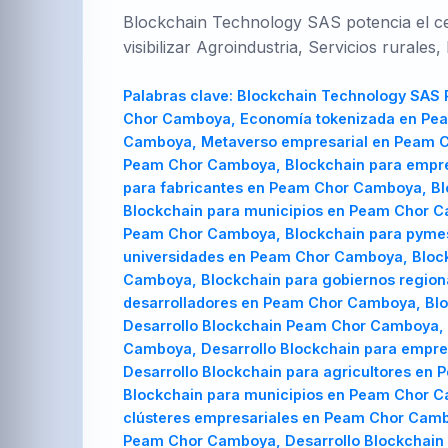
Blockchain Technology SAS potencia el cen
visibilizar Agroindustria, Servicios rurales,
Palabras clave:
Blockchain Technology SAS Peam Chor Camboya, Blockchain Technology SAS en Peam Chor Camboya, Consultoría Web3 en Peam Chor Camboya, Economía tokenizada en Peam Chor Camboya, Trazabilidad Express Peam Chor Camboya, Scolcoin incubadora en Peam Chor Camboya, Metaverso empresarial en Peam Chor Camboya, Ciudad inteligente Peam Chor Camboya, Blockchain Peam Chor Camboya, Blockchain en Peam Chor Camboya, Blockchain para emprendedores en Peam Chor Camboya, Blockchain para empresarios en Peam Chor Camboya, Blockchain para fabricantes en Peam Chor Camboya, Blockchain para agricultores en Peam Chor Camboya, Blockchain para estudiantes en Peam Chor Camboya, Blockchain para municipios en Peam Chor Camboya, Blockchain para alcaldías en Peam Chor Camboya, Blockchain para clústeres empresariales en Peam Chor Camboya, Blockchain para pymes en Peam Chor Camboya, Blockchain para startups en Peam Chor Camboya, Blockchain para universidades en Peam Chor Camboya, Blockchain para cooperativas en Peam Chor Camboya, Blockchain para cámaras de comercio en Peam Chor Camboya, Blockchain para gobiernos regionales en Peam Chor Camboya, Blockchain para consultoras en Peam Chor Camboya, Blockchain para desarrolladores en Peam Chor Camboya, Blockchain para inversionistas en Peam Chor Camboya, Blockchain para ONGs en Peam Chor Camboya, Desarrollo Blockchain Peam Chor Camboya, Desarrollo Blockchain en Peam Chor Camboya, Desarrollo Blockchain para emprendedores en Peam Chor Camboya, Desarrollo Blockchain para empresarios en Peam Chor Camboya, Desarrollo Blockchain para fabricantes en Peam Chor Camboya, Desarrollo Blockchain para agricultores en Peam Chor Camboya, Desarrollo Blockchain para estudiantes en Peam Chor Camboya, Desarrollo Blockchain para municipios en Peam Chor Camboya, Desarrollo Blockchain para alcaldías en Peam Chor Camboya, Desarrollo Blockchain para clústeres empresariales en Peam Chor Camboya, Desarrollo Blockchain para pymes en Peam Chor Camboya, Desarrollo Blockchain para startups en Peam Chor Camboya, Desarrollo Blockchain para universidades en Peam Chor Camboya, Desarrollo Blockchain para cooperativas en Peam Chor Camboya, Desarrollo Blockchain para cámaras de comercio en Peam Chor Ca