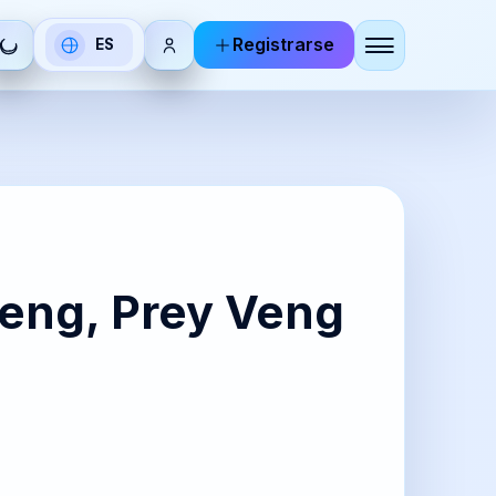
Registrarse
ES
Seleccionar
idioma
DE
RU
utsch
Русский
BR
KO
Veng, Prey Veng
zhoneg
한국어
IT
ZH-
aliano
CN
简体中
文