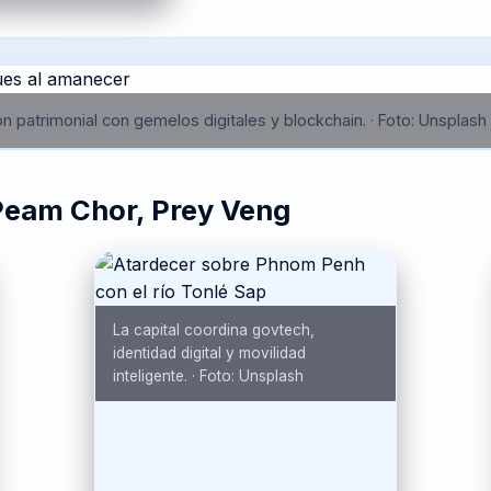
n patrimonial con gemelos digitales y blockchain.
·
Foto:
Unsplash
Peam Chor, Prey Veng
La capital coordina govtech,
identidad digital y movilidad
inteligente.
·
Foto:
Unsplash