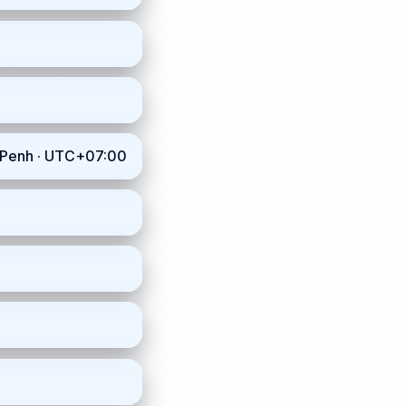
m_Penh · UTC+07:00