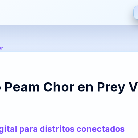
ES
EN
FR
HI
or
Español
English
Français
हिन्दी
De
S
ZH
JA
PT
AR
co Peam Chor en Prey 
中文
日本語
Português
العربية
Bre
PT-
NL
HR
FA
BR
Nederlands
Hrvatski
فارسی
It
gital para distritos conectados
Português
(Brasil)