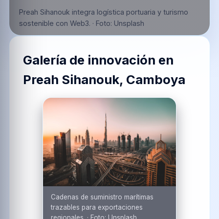
Preah Sihanouk integra logística portuaria y turismo
sostenible con Web3.
·
Foto:
Unsplash
Galería de innovación en
Preah Sihanouk, Camboya
Cadenas de suministro marítimas
trazables para exportaciones
regionales.
·
Foto:
Unsplash