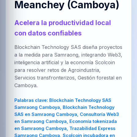
Meanchey (Camboya)
العربية
Brezhoneg
한국어
Acelera la productividad local
con datos confiables
PT-BR
NL
HR
Português
Nederlands
Hrvatski
(Brasil)
Blockchain Technology SAS diseña proyectos
a la medida para Samraong, integrando Web3,
inteligencia artificial y la economía Scolcoin
para resolver retos de Agroindustria,
FA
IT
ZH-CN
Servicios transfronterizos, Gestión forestal en
فارسی
Italiano
简体中文
Camboya.
Palabras clave:
Blockchain Technology SAS
Samraong Camboya, Blockchain Technology
TR
UK
PL
SAS en Samraong Camboya, Consultoría Web3
Türkçe
Українська
Polski
en Samraong Camboya, Economía tokenizada
en Samraong Camboya, Trazabilidad Express
Samraong Camboya, Scolcoin incubadora en