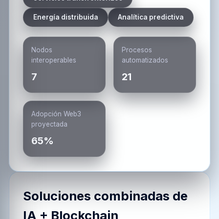
Energía distribuida
Analítica predictiva
Nodos
Procesos
interoperables
automatizados
7
21
Adopción Web3
proyectada
65%
Soluciones combinadas de
IA + Blockchain