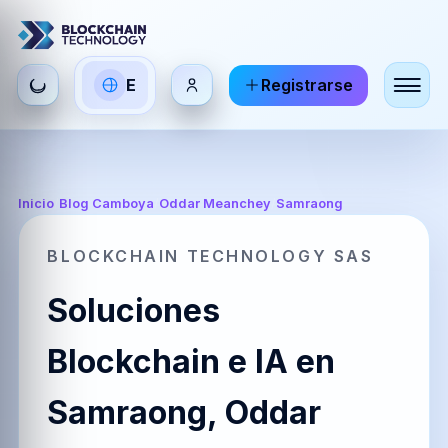
Seleccionar
E
Registrarse
ES
EN
FR
idioma
Español
English
Français
HI
DE
RU
Inicio
/
Blog Camboya
/
Oddar Meanchey
/
Samraong
हिन्दी
Deutsch
Русский
BLOCKCHAIN TECHNOLOGY SAS
Soluciones
ZH
JA
PT
中文
日本語
Português
Blockchain e IA en
Samraong, Oddar
AR
BR
KO