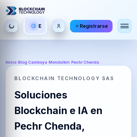
Seleccionar
E
Registrarse
ES
EN
FR
idioma
Español
English
Français
HI
DE
RU
Inicio
/
Blog Camboya
/
Mondulkiri
/
Pechr Chenda
हिन्दी
Deutsch
Русский
BLOCKCHAIN TECHNOLOGY SAS
Soluciones
ZH
JA
PT
中文
日本語
Português
Blockchain e IA en
Pechr Chenda,
AR
BR
KO