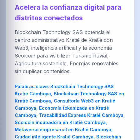
العربية
Brezhoneg
한국어
Acelera la confianza digital para
distritos conectados
Blockchain Technology SAS potencia el
PT-BR
NL
HR
centro administrativo Kratié de Kratié con
Português
Nederlands
Hrvatski
(Brasil)
Web3, inteligencia artificial y la economía
Scolcoin para visibilizar Turismo fluvial,
Agricultura sostenible, Energías renovables
sin duplicar contenidos.
FA
IT
ZH-CN
فارسی
Italiano
简体中文
Palabras clave:
Blockchain Technology SAS
Kratié Camboya, Blockchain Technology SAS en
Kratié Camboya, Consultoría Web3 en Kratié
Camboya, Economía tokenizada en Kratié
TR
UK
PL
Camboya, Trazabilidad Express Kratié Camboya,
Türkçe
Українська
Polski
Scolcoin incubadora en Kratié Camboya,
Metaverso empresarial en Kratié Camboya,
Ciudad inteligente Kratié Camboya, Blockchain