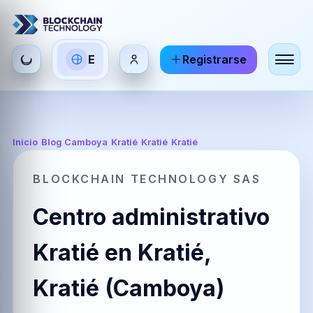
Seleccionar
E
Registrarse
ES
EN
FR
idioma
Español
English
Français
HI
DE
RU
Inicio
/
Blog Camboya
/
Kratié
/
Kratié
/
Kratié
हिन्दी
Deutsch
Русский
BLOCKCHAIN TECHNOLOGY SAS
Centro administrativo
ZH
JA
PT
中文
日本語
Português
Kratié en Kratié,
Kratié (Camboya)
AR
BR
KO