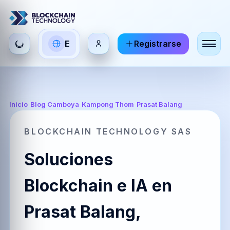
Seleccionar
E
Registrarse
ES
EN
FR
idioma
Español
English
Français
HI
DE
RU
Inicio
/
Blog Camboya
/
Kampong Thom
/
Prasat Balang
हिन्दी
Deutsch
Русский
BLOCKCHAIN TECHNOLOGY SAS
Soluciones
ZH
JA
PT
中文
日本語
Português
Blockchain e IA en
Prasat Balang,
AR
BR
KO