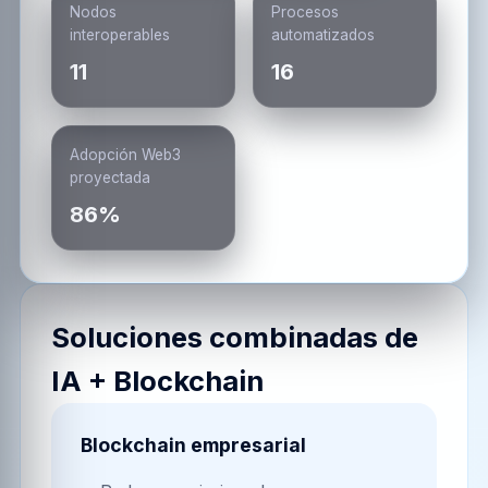
Nodos
Procesos
interoperables
automatizados
11
16
Adopción Web3
proyectada
86%
Soluciones combinadas de
IA + Blockchain
Blockchain empresarial