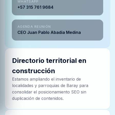
WHATSAPP
+57 315 761 9684
AGENDA REUNIÓN
CEO Juan Pablo Abadia Medina
Directorio territorial en
construcción
Estamos ampliando el inventario de
localidades
y parroquias de
Baray
para
consolidar el posicionamiento SEO sin
duplicación de contenidos.