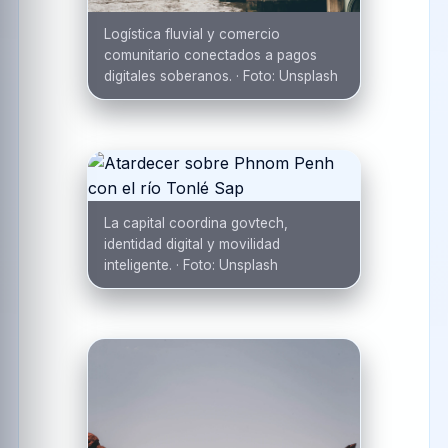
Logística fluvial y comercio
comunitario conectados a pagos
digitales soberanos.
·
Foto:
Unsplash
La capital coordina govtech,
identidad digital y movilidad
inteligente.
·
Foto:
Unsplash