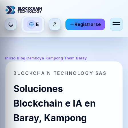
Seleccionar
E
Registrarse
ES
EN
FR
idioma
Español
English
Français
HI
DE
RU
Inicio
/
Blog Camboya
/
Kampong Thom
/
Baray
हिन्दी
Deutsch
Русский
BLOCKCHAIN TECHNOLOGY SAS
Soluciones
ZH
JA
PT
中文
日本語
Português
Blockchain e IA en
Baray, Kampong
AR
BR
KO