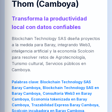
Thom (Camboya)
العربية
Brezhoneg
한국어
Transforma la productividad
local con datos confiables
PT-BR
NL
HR
Português
Nederlands
Hrvatski
(Brasil)
Blockchain Technology SAS diseña proyectos
a la medida para Baray, integrando Web3,
inteligencia artificial y la economía Scolcoin
para resolver retos de Agrotecnología,
FA
IT
ZH-CN
Turismo cultural, Servicios públicos en
فارسی
Italiano
简体中文
Camboya.
Palabras clave:
Blockchain Technology SAS
Baray Camboya, Blockchain Technology SAS en
TR
UK
PL
Baray Camboya, Consultoría Web3 en Baray
Türkçe
Українська
Polski
Camboya, Economía tokenizada en Baray
Camboya, Trazabilidad Express Baray Camboya,
Scolcoin incubadora en Baray Camboya,