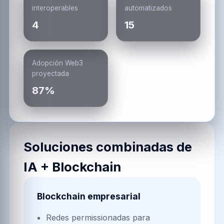
interoperables
automatizados
4
15
Adopción Web3
proyectada
87%
Soluciones combinadas de
IA + Blockchain
Blockchain empresarial
Redes permissionadas para