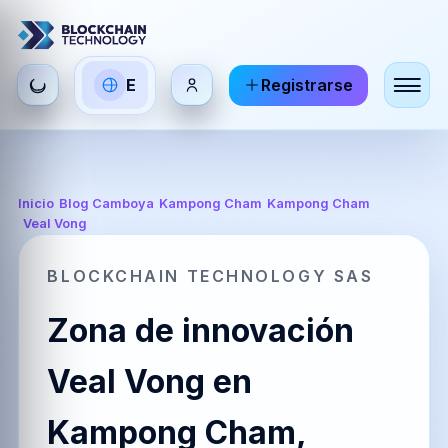
Seleccionar
E
Registrarse
ES
EN
FR
idioma
Español
English
Français
HI
DE
RU
Inicio
/
Blog Camboya
/
Kampong Cham
/
Kampong Cham
/
Veal Vong
हिन्दी
Deutsch
Русский
BLOCKCHAIN TECHNOLOGY SAS
Zona de innovación
ZH
JA
PT
中文
日本語
Português
Veal Vong en
Kampong Cham,
AR
BR
KO