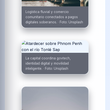
Logística fluvial y comercio
comunitario conectados a pagos
digitales soberanos.
·
Foto:
Unsplash
La capital coordina govtech,
identidad digital y movilidad
inteligente.
·
Foto:
Unsplash