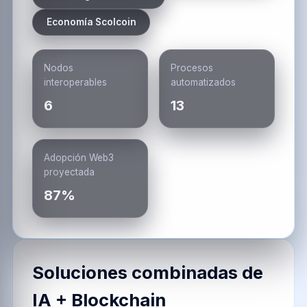
Economía Scolcoin
Nodos
Procesos
interoperables
automatizados
6
13
Adopción Web3
proyectada
87%
Soluciones combinadas de
IA + Blockchain