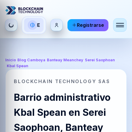
Seleccionar
E
Registrarse
ES
EN
FR
idioma
Español
English
Français
HI
DE
RU
Inicio
/
Blog Camboya
/
Banteay Meanchey
/
Serei Saophoan
/
Kbal Spean
हिन्दी
Deutsch
Русский
BLOCKCHAIN TECHNOLOGY SAS
Barrio administrativo
ZH
JA
PT
中文
日本語
Português
Kbal Spean en Serei
Saophoan, Banteay
AR
BR
KO