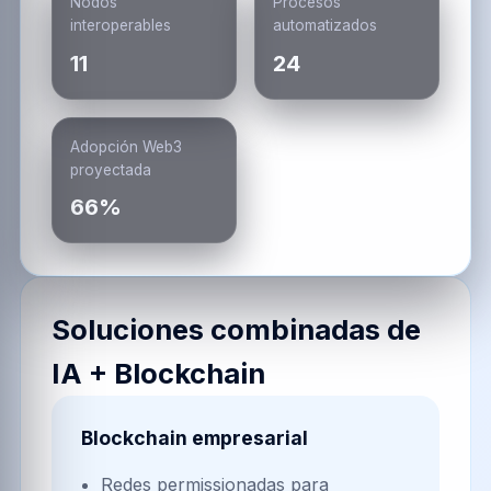
Nodos
Procesos
interoperables
automatizados
11
24
Adopción Web3
proyectada
66%
Soluciones combinadas de
IA + Blockchain
Blockchain empresarial
Redes permissionadas para