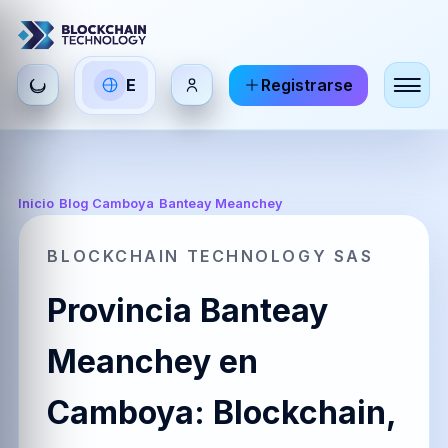
Seleccionar
E
Registrarse
ES
EN
FR
idioma
Español
English
Français
HI
DE
RU
Inicio
/
Blog Camboya
/
Banteay Meanchey
हिन्दी
Deutsch
Русский
BLOCKCHAIN TECHNOLOGY SAS
Provincia Banteay
ZH
JA
PT
中文
日本語
Português
Meanchey en
Camboya: Blockchain,
AR
BR
KO