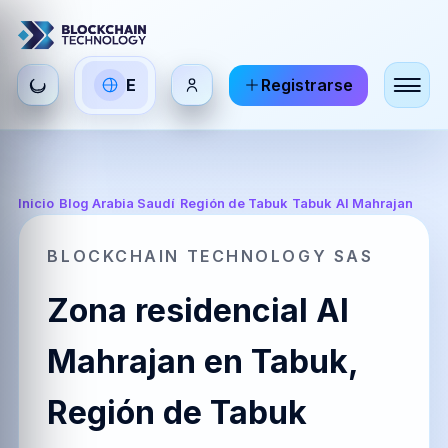
Seleccionar
E
Registrarse
ES
EN
FR
idioma
Español
English
Français
HI
DE
RU
Inicio
/
Blog Arabia Saudí
/
Región de Tabuk
/
Tabuk
/
Al Mahrajan
हिन्दी
Deutsch
Русский
BLOCKCHAIN TECHNOLOGY SAS
Zona residencial Al
ZH
JA
PT
中文
日本語
Português
Mahrajan en Tabuk,
Región de Tabuk
AR
BR
KO