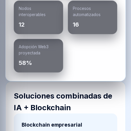
Nodos
Procesos
interoperables
automatizados
12
16
Adopción Web3
proyectada
58%
Soluciones combinadas de
IA + Blockchain
Blockchain empresarial