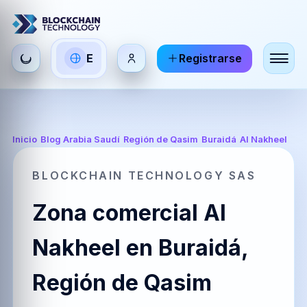
Seleccionar
E
Registrarse
ES
EN
FR
idioma
Español
English
Français
HI
DE
RU
Inicio
/
Blog Arabia Saudí
/
Región de Qasim
/
Buraidá
/
Al Nakheel
हिन्दी
Deutsch
Русский
BLOCKCHAIN TECHNOLOGY SAS
Zona comercial Al
ZH
JA
PT
中文
日本語
Português
Nakheel en Buraidá,
Región de Qasim
AR
BR
KO