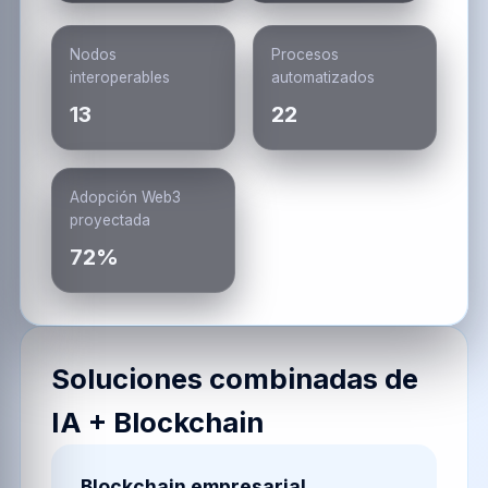
Nodos
Procesos
interoperables
automatizados
13
22
Adopción Web3
proyectada
72%
Soluciones combinadas de
IA + Blockchain
Blockchain empresarial