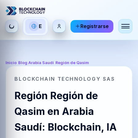
Seleccionar
E
Registrarse
ES
EN
FR
idioma
Español
English
Français
HI
DE
RU
Inicio
/
Blog Arabia Saudí
/
Región de Qasim
हिन्दी
Deutsch
Русский
BLOCKCHAIN TECHNOLOGY SAS
Región Región de
ZH
JA
PT
中文
日本語
Português
Qasim en Arabia
Saudí: Blockchain, IA
AR
BR
KO