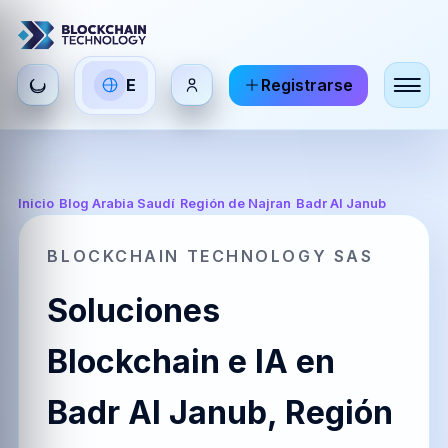
Seleccionar
E
Registrarse
ES
EN
FR
idioma
Español
English
Français
HI
DE
RU
Inicio
/
Blog Arabia Saudí
/
Región de Najran
/
Badr Al Janub
हिन्दी
Deutsch
Русский
BLOCKCHAIN TECHNOLOGY SAS
Soluciones
ZH
JA
PT
中文
日本語
Português
Blockchain e IA en
Badr Al Janub, Región
AR
BR
KO