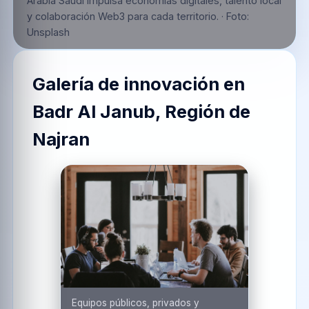
Arabia Saudí impulsa economías digitales, talento local
y colaboración Web3 para cada territorio.
·
Foto:
Unsplash
Galería de innovación en
Badr Al Janub, Región de
Najran
Equipos públicos, privados y