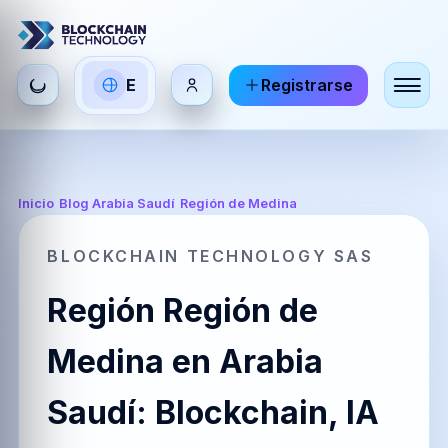
Seleccionar
E
Registrarse
ES
EN
FR
idioma
Español
English
Français
HI
DE
RU
Inicio
/
Blog Arabia Saudí
/
Región de Medina
हिन्दी
Deutsch
Русский
BLOCKCHAIN TECHNOLOGY SAS
Región Región de
ZH
JA
PT
中文
日本語
Português
Medina en Arabia
Saudí: Blockchain, IA
AR
BR
KO