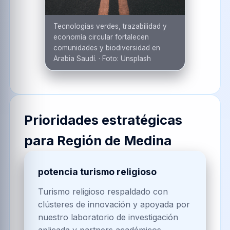
Tecnologías verdes, trazabilidad y
economía circular fortalecen
comunidades y biodiversidad en
Arabia Saudí.
·
Foto:
Unsplash
Prioridades estratégicas
para
Región de Medina
potencia turismo religioso
Turismo religioso respaldado con
clústeres de innovación y apoyada por
nuestro laboratorio de investigación
aplicada y partners académicos.