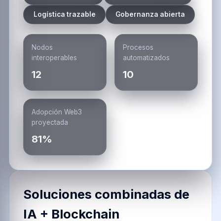
Logística trazable
Gobernanza abierta
Nodos
Procesos
interoperables
automatizados
12
10
Adopción Web3
proyectada
81%
Soluciones combinadas de
IA + Blockchain