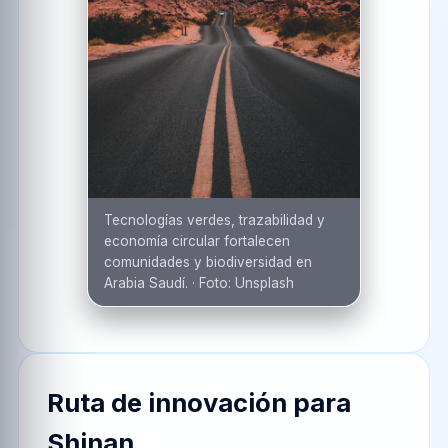
Tecnologías verdes, trazabilidad y
economía circular fortalecen
comunidades y biodiversidad en
Arabia Saudí.
·
Foto:
Unsplash
Ruta de innovación para
Shinan