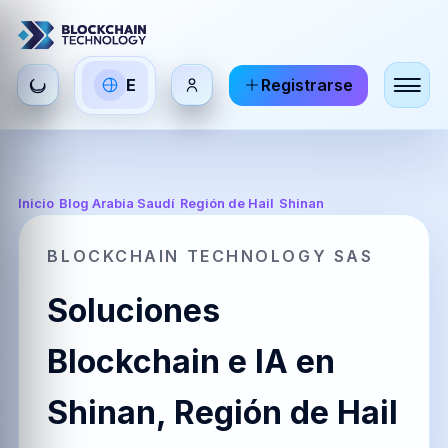
Seleccionar
E
Registrarse
ES
EN
FR
idioma
Español
English
Français
HI
DE
RU
Inicio
/
Blog Arabia Saudí
/
Región de Hail
/
Shinan
हिन्दी
Deutsch
Русский
BLOCKCHAIN TECHNOLOGY SAS
Soluciones
ZH
JA
PT
中文
日本語
Português
Blockchain e IA en
Shinan, Región de Hail
AR
BR
KO