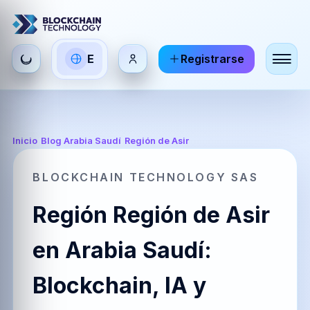
Seleccionar
E
Registrarse
ES
EN
FR
idioma
Español
English
Français
HI
DE
RU
Inicio
/
Blog Arabia Saudí
/
Región de Asir
हिन्दी
Deutsch
Русский
BLOCKCHAIN TECHNOLOGY SAS
Región Región de Asir
ZH
JA
PT
中文
日本語
Português
en Arabia Saudí:
Blockchain, IA y
AR
BR
KO