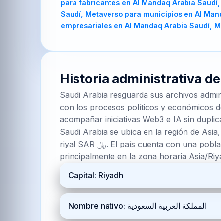
Historia administrativa d
Saudi Arabia resguarda sus archivos admini
con los procesos políticos y económicos de
acompañar iniciativas Web3 e IA sin duplic
Saudi Arabia se ubica en la región de Asia,
riyal SAR ﷼. El país cuenta con una población de referencia cercana a 35.300.280 habitantes según el dataset de estados y ciudades. Opera
principalmente en la zona horaria Asia/Ri
Capital: Riyadh
Nombre nativo: المملكة العربية السعودية