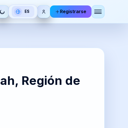
Registrarse
ES
Seleccionar
idioma
DE
RU
utsch
Русский
BR
KO
hah, Región de
zhoneg
한국어
IT
ZH-
aliano
CN
简体中
文