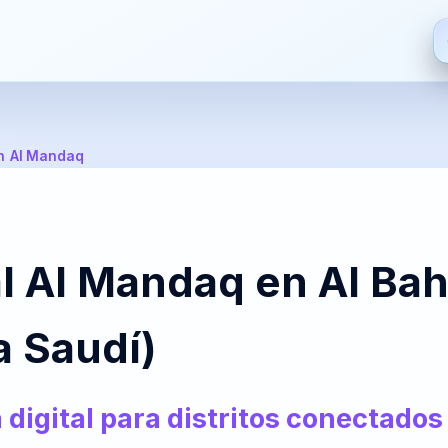
ES
EN
FR
HI
h
/
Al Mandaq
Español
English
Français
हिन्दी
De
S
ZH
JA
PT
AR
l Al Mandaq en Al Ba
中文
日本語
Português
العربية
Bre
a Saudí)
PT-
NL
HR
FA
BR
Nederlands
Hrvatski
فارسی
It
digital para distritos conectados
Português
(Brasil)