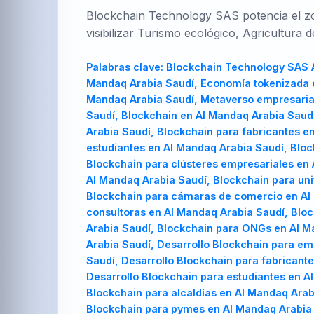
Blockchain Technology SAS potencia el zon
visibilizar Turismo ecológico, Agricultura 
Palabras clave:
Blockchain Technology SAS Al Mandaq Arabia Saudí, Blockchain Technology SAS en Al Mandaq Arabia Saudí, Consultoría Web3 en Al Mandaq Arabia Saudí, Economía tokenizada en Al Mandaq Arabia Saudí, Trazabilidad Express Al Mandaq Arabia Saudí, Scolcoin incubadora en Al Mandaq Arabia Saudí, Metaverso empresarial en Al Mandaq Arabia Saudí, Ciudad inteligente Al Mandaq Arabia Saudí, Blockchain Al Mandaq Arabia Saudí, Blockchain en Al Mandaq Arabia Saudí, Blockchain para emprendedores en Al Mandaq Arabia Saudí, Blockchain para empresarios en Al Mandaq Arabia Saudí, Blockchain para fabricantes en Al Mandaq Arabia Saudí, Blockchain para agricultores en Al Mandaq Arabia Saudí, Blockchain para estudiantes en Al Mandaq Arabia Saudí, Blockchain para municipios en Al Mandaq Arabia Saudí, Blockchain para alcaldías en Al Mandaq Arabia Saudí, Blockchain para clústeres empresariales en Al Mandaq Arabia Saudí, Blockchain para pymes en Al Mandaq Arabia Saudí, Blockchain para startups en Al Mandaq Arabia Saudí, Blockchain para universidades en Al Mandaq Arabia Saudí, Blockchain para cooperativas en Al Mandaq Arabia Saudí, Blockchain para cámaras de comercio en Al Mandaq Arabia Saudí, Blockchain para gobiernos regionales en Al Mandaq Arabia Saudí, Blockchain para consultoras en Al Mandaq Arabia Saudí, Blockchain para desarrolladores en Al Mandaq Arabia Saudí, Blockchain para inversionistas en Al Mandaq Arabia Saudí, Blockchain para ONGs en Al Mandaq Arabia Saudí, Desarrollo Blockchain Al Mandaq Arabia Saudí, Desarrollo Blockchain en Al Mandaq Arabia Saudí, Desarrollo Blockchain para emprendedores en Al Mandaq Arabia Saudí, Desarrollo Blockchain para empresarios en Al Mandaq Arabia Saudí, Desarrollo Blockchain para fabricantes en Al Mandaq Arabia Saudí, Desarrollo Blockchain para agricultores en Al Mandaq Arabia Saudí, Desarrollo Blockchain para estudiantes en Al Mandaq Arabia Saudí, Desarrollo Blockchain para municipios en Al Mandaq Arabia Saudí, Desarrollo Blockchain para alcaldías en Al Mandaq Arabia Saudí, Desarrollo Blockchain para clústeres empresariales en Al Mandaq Arabia Saudí, Desarrollo Blockchain para pymes en Al Mandaq Arabia Saudí, Desarrollo Blockchain par