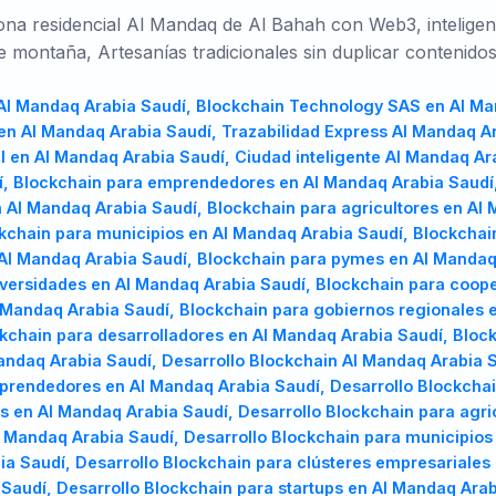
a residencial Al Mandaq de Al Bahah con Web3, inteligenci
de montaña, Artesanías tradicionales sin duplicar contenidos
TR
UK
PL
a startups en Al Mandaq Arabia Saudí, Desarrollo Blockchain para universidades en Al Mandaq Arabia Saudí, Desarrollo Blockchain para cooperativas en Al Mandaq Arabia Saudí, Desarrollo Blockchain para cámaras de comercio en Al Mandaq Arabia Saudí, Desarrollo Blockchain para gobiernos regionales en Al Mandaq Arabia Saudí, Desarrollo Blockchain para consultoras en Al Mandaq Arabia Saudí, Desarrollo Blockchain para desarrolladores en Al Mandaq Arabia Saudí, Desarrollo Blockchain para inversionistas en Al Mandaq Arabia Saudí, Desarrollo Blockchain para ONGs en Al Mandaq Arabia Saudí, Software Blockchain Al Mandaq Arabia Saudí, Software Blockchain en Al Mandaq Arabia Saudí, Software Blockchain para emprendedores en Al Mandaq Arabia Saudí, Software Blockchain para empresarios en Al Mandaq Arabia Saudí, Software Blockchain para fabricantes en Al Mandaq Arabia Saudí, Software Blockchain para agricultores en Al Mandaq Arabia Saudí, Software Blockchain para estudiantes en Al Mandaq Arabia Saudí, Software Blockchain para municipios en Al Mandaq Arabia Saudí, Software Blockchain para alcaldías en Al Mandaq Arabia Saudí, Software Blockchain para clústeres empresariales en Al Mandaq Arabia Saudí, Software Blockchain para pymes en Al Mandaq Arabia Saudí, Software Blockchain para startups en Al Mandaq Arabia Saudí, Software Blockchain para universidades en Al Mandaq Arabia Saudí, Software Blockchain para cooperativas en Al Mandaq Arabia Saudí, Software Blockchain para cámaras de comercio en Al Mandaq Arabia Saudí, Software Blockchain para gobiernos regionales en Al Mandaq Arabia Saudí, Software Blockchain para consultoras en Al Mandaq Arabia Saudí, Software Blockchain para desarrolladores en Al Mandaq Arabia Saudí, Software Blockchain para inversionistas en Al Mandaq Arabia Saudí, Software Blockchain para ONGs en Al Mandaq Arabia Saudí, Consultoría Blockchain Al Mandaq Arabia Saudí, Consultoría Blockchain en Al Mandaq Arabia Saudí, Consultoría Blockchain para emprendedores en Al Mandaq Arabia Saudí, Consultoría Blockchain para empresarios en Al Mandaq Arabia Saudí, Consultoría Blockchain para fabricantes en Al Mandaq Arabia Saudí, Consultoría Blockchain para agricultores en Al Mandaq Arabia Saudí, Consultoría Blockchain para estudiantes en Al Mandaq Arabia Saudí, Consultoría Blockchain para municipios en Al Mandaq Arabia Saudí, Consultoría Blockchain para alcaldías en Al Mandaq Arabia Saudí, Consultoría Blockchain para clústeres empresariales en Al Mandaq Arabia Saudí, Consultoría Blockchain para pymes en Al Mandaq Arabia Saudí, Consultoría Blockchain para startups en Al Mandaq Arabia Saudí, Consultoría Blockchain para universidades en Al Mandaq Arabia Saudí, Consultoría Blockchain para cooperativas en Al Mandaq Arabia Saudí, Consultoría Blockchain para cámaras de comercio en Al Mandaq Arabia Saudí, Consultoría Blockchain para gobiernos regionales en Al Mandaq Arabia Saudí, Consultoría Blockchain para consultoras en Al Mandaq Arabia Saudí, Consultoría Blockchain para desarrolladores en Al Mandaq Arabia Saudí, Consultoría Blockchain para inversionistas en Al Mandaq Arabia Saudí, Consultoría Blockchain para ONGs en Al Mandaq Arabia Saudí, Servicios Blockchain Al Mandaq Arabia Saudí, Servicios Blockchain en Al Mandaq Arabia Saudí, Servicios Blockchain para emprendedores en Al Mandaq Arabia Saudí, Servicios Blockchain para empresarios en Al Mandaq Arabia Saudí, Servicios Blockchain para fabricantes en Al Mandaq Arabia Saudí, Servicios Blockchain para agricultores en Al Mandaq Arabia Saudí, Servicios Blockchain para estudiantes en Al Mandaq Arabia Saudí, Servicios Blockchain para municipios en Al Mandaq Arabia Saudí, Servicios Blockchain para alcaldías en Al Mandaq Arabia Saudí, Servicios Blockchain para clústeres empresariales en Al Mandaq Arabia Saudí, Servicios Blockchain para pymes en Al Mandaq Arabia Saudí, Servicios Blockchain para startups en Al Mandaq Arabia Saudí, Servicios Blockchain para universidades en Al Mandaq Arabia Saudí, Servicios Blockchain para cooperativas en Al Mandaq Arabia Saudí, Servicios Blockchain para cámaras de comercio en Al Mandaq Arabia Saudí, Servicios Blockchain para gobiernos regionales en Al Mandaq Arabia Saudí, Servicios Blockchain para consultoras en Al Mandaq Arabia Saudí, Servicios Blockchain para desarrolladores en Al Mandaq Arabia Saudí, Servicios Blockchain para inversionistas en Al Mandaq Arabia Saudí, Servicios Blockchain para ONGs en Al Mandaq Arabia Saudí, Arquitectura blockchain Al Mandaq Arabia Saudí, Arquitectura blockchain en Al Mandaq Arabia Saudí, Arquitectura blockchain para emprendedores en Al Mandaq Arabia Saudí, Arqu
Türkçe
Українська
Polski