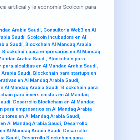
a artificial y la economía Scolcoin para
.
itectura blockchain para empresarios en Al Mandaq Arabia Saudí, Arquitectura blockchain para fabricantes en Al Mandaq Arabia Saudí, Arquitectura blockchain para agricultores en Al Mandaq Arabia Saudí, Arquitectura blockchain para estudiantes en Al Mandaq Arabia Saudí, Arquitectura blockchain para municipios en Al Mandaq Arabia Saudí, Arquitectura blockchain para alcaldías en Al Mandaq Arabia Saudí, Arquitectura blockchain para clústeres empresariales en Al Mandaq Arabia Saudí, Arquitectura blockchain para pymes en Al Mandaq Arabia Saudí, Arquitectura blockchain para startups en Al Mandaq Arabia Saudí, Arquitectura blockchain para universidades en Al Mandaq Arabia Saudí, Arquitectura blockchain para cooperativas en Al Mandaq Arabia Saudí, Arquitectura blockchain para cámaras de comercio en Al Mandaq Arabia Saudí, Arquitectura blockchain para gobiernos regionales en Al Mandaq Arabia Saudí, Arquitectura blockchain para consultoras en Al Mandaq Arabia Saudí, Arquitectura blockchain para desarrolladores en Al Mandaq Arabia Saudí, Arquitectura blockchain para inversionistas en Al Mandaq Arabia Saudí, Arquitectura blockchain para ONGs en Al Mandaq Arabia Saudí, Asesoría Web3 Al Mandaq Arabia Saudí, Asesoría Web3 en Al Mandaq Arabia Saudí, Asesoría Web3 para emprendedores en Al Mandaq Arabia Saudí, Asesoría Web3 para empresarios en Al Mandaq Arabia Saudí, Asesoría Web3 para fabricantes en Al Mandaq Arabia Saudí, Asesoría Web3 para agricultores en Al Mandaq Arabia Saudí, Asesoría Web3 para estudiantes en Al Mandaq Arabia Saudí, Asesoría Web3 para municipios en Al Mandaq Arabia Saudí, Asesoría Web3 para alcaldías en Al Mandaq Arabia Saudí, Asesoría Web3 para clústeres empresariales en Al Mandaq Arabia Saudí, Asesoría Web3 para pymes en Al Mandaq Arabia Saudí, Asesoría Web3 para startups en Al Mandaq Arabia Saudí, Asesoría Web3 para universidades en Al Mandaq Arabia Saudí, Asesoría Web3 para cooperativas en Al Mandaq Arabia Saudí, Asesoría Web3 para cámaras de comercio en Al Mandaq Arabia Saudí, Asesoría Web3 para gobiernos regionales en Al Mandaq Arabia Saudí, Asesoría Web3 para consultoras en Al Mandaq Arabia Saudí, Asesoría Web3 para desarrolladores en Al Mandaq Arabia Saudí, Asesoría Web3 para inversionistas en Al Mandaq Arabia Saudí, Asesoría Web3 para ONGs en Al Mandaq Arabia Saudí, Auditoría Web3 Al Mandaq Arabia Saudí, Auditoría Web3 en Al Mandaq Arabia Saudí, Auditoría Web3 para emprendedores en Al Mandaq Arabia Saudí, Auditoría Web3 para empresarios en Al Mandaq Arabia Saudí, Auditoría Web3 para fabricantes en Al Mandaq Arabia Saudí, Auditoría Web3 para agricultores en Al Mandaq Arabia Saudí, Auditoría Web3 para estudiantes en Al Mandaq Arabia Saudí, Auditoría Web3 para municipios en Al Mandaq Arabia Saudí, Auditoría Web3 para alcaldías en Al Mandaq Arabia Saudí, Auditoría Web3 para clústeres empresariales en Al Mandaq Arabia Saudí, Auditoría Web3 para pymes en Al Mandaq Arabia Saudí, Auditoría Web3 para startups en Al Mandaq Arabia Saudí, Auditoría Web3 para universidades en Al Mandaq Arabia Saudí, Auditoría Web3 para cooperativas en Al Mandaq Arabia Saudí, Auditoría Web3 para cámaras de comercio en Al Mandaq Arabia Saudí