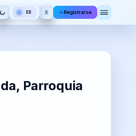
Registrarse
ES
Seleccionar
idioma
DE
RU
utsch
Русский
BR
KO
da, Parroquia
zhoneg
한국어
IT
ZH-
aliano
CN
简体中
文