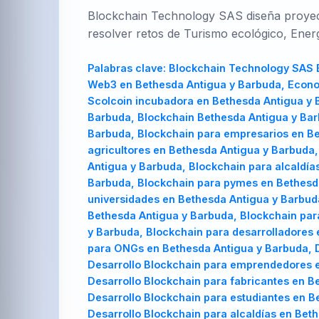
Blockchain Technology SAS diseña proyecto
resolver retos de Turismo ecológico, Ener
Palabras clave:
Blockchain Technology SAS Bethesda Antigua y Barbuda, Blockchain Technology SAS en Bethesda Antigua y Barbuda, Consultoría Web3 en Bethesda Antigua y Barbuda, Economía tokenizada en Bethesda Antigua y Barbuda, Trazabilidad Express Bethesda Antigua y Barbuda, Scolcoin incubadora en Bethesda Antigua y Barbuda, Metaverso empresarial en Bethesda Antigua y Barbuda, Ciudad inteligente Bethesda Antigua y Barbuda, Blockchain Bethesda Antigua y Barbuda, Blockchain en Bethesda Antigua y Barbuda, Blockchain para emprendedores en Bethesda Antigua y Barbuda, Blockchain para empresarios en Bethesda Antigua y Barbuda, Blockchain para fabricantes en Bethesda Antigua y Barbuda, Blockchain para agricultores en Bethesda Antigua y Barbuda, Blockchain para estudiantes en Bethesda Antigua y Barbuda, Blockchain para municipios en Bethesda Antigua y Barbuda, Blockchain para alcaldías en Bethesda Antigua y Barbuda, Blockchain para clústeres empresariales en Bethesda Antigua y Barbuda, Blockchain para pymes en Bethesda Antigua y Barbuda, Blockchain para startups en Bethesda Antigua y Barbuda, Blockchain para universidades en Bethesda Antigua y Barbuda, Blockchain para cooperativas en Bethesda Antigua y Barbuda, Blockchain para cámaras de comercio en Bethesda Antigua y Barbuda, Blockchain para gobiernos regionales en Bethesda Antigua y Barbuda, Blockchain para consultoras en Bethesda Antigua y Barbuda, Blockchain para desarrolladores en Bethesda Antigua y Barbuda, Blockchain para inversionistas en Bethesda Antigua y Barbuda, Blockchain para ONGs en Bethesda Antigua y Barbuda, Desarrollo Blockchain Bethesda Antigua y Barbuda, Desarrollo Blockchain en Bethesda Antigua y Barbuda, Desarrollo Blockchain para emprendedores en Bethesda Antigua y Barbuda, Desarrollo Blockchain para empresarios en Bethesda Antigua y Barbuda, Desarrollo Blockchain para fabricantes en Bethesda Antigua y Barbuda, Desarrollo Blockchain para agricultores en Bethesda Antigua y Barbuda, Desarrollo Blockchain para estudiantes en Bethesda Antigua y Barbuda, Desarrollo Blockchain para municipios en Bethesda Antigua y Barbuda, Desarrollo Blockchain para alcaldías en Bethesda Antigua y Barbuda, Desarrollo Blockchain para clústeres empresariales en Bethe