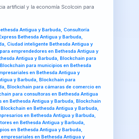
 artificial y la economía Scolcoin para
ockchain para inversionistas en Bethesda Antigua y Barbuda, Servicios Blockchain para ONGs en Bethesda Antigua y Barbuda, Arquitectura blockchain Bethesda Antigua y Barbuda, Arquitectura blockchain en Bethesda Antigua y Barbuda, Arquitectura blockchain para emprendedores en Bethesda Antigua y Barbuda, Arquitectura blockchain para empresarios en Bethesda Antigua y Barbuda, Arquitectura blockchain para fabricantes en Bethesda Antigua y Barbuda, Arquitectura blockchain para agricultores en Bethesda Antigua y Barbuda, Arquitectura blockchain para estudiantes en Bethesda Antigua y Barbuda, Arquitectura blockchain para municipios en Bethesda Antigua y Barbuda, Arquitectura blockchain para alcaldías en Bethesda Antigua y Barbuda, Arquitectura blockchain para clústeres empresariales en Bethesda Antigua y Barbuda, Arquitectura blockchain para pymes en Bethesda Antigua y Barbuda, Arquitectura blockchain para startups en Bethesda Antigua y Barbuda, Arquitectura blockchain para universidades en Bethesda Antigua y Barbuda, Arquitectura blockchain para cooperativas en Bethesda Antigua y Barbuda, Arquitectura blockchain para cámaras de comercio en Bethesda Antigua y Barbuda, Arquitectura blockchain para gobiernos regionales en Bethesda Antigua y Barbuda, Arquitectura blockchain para consultoras en Bethesda Antigua y Barbuda, Arquitectura blockchain para desarrolladores en Bethesda Antigua y Barbuda, Arquitectura blockchain para inversionistas en Bethesda Antigua y Barbuda, Arquitectura blockchain para ONGs en Bethesda Antigua y Barbuda, Asesoría Web3 Bethesda Antigua y Barbuda, Asesoría Web3 en Bethesda Antigua y Barbuda, Asesoría Web3 para emprendedores en Bethesda Antigua y Barbuda, Asesoría Web3 para empresarios en Bethesda Antigua y Barbuda, Asesoría Web3 para fabricantes en Bethesda Antigua y Barbuda, Asesoría Web3 para agricultores en Bethesda Antigua y Barbuda, Asesoría Web3 para estudiantes en Bethesda Antigua y Barbuda, Asesoría Web3 para municipios en Bethesda Antigua y Barbuda, Asesoría Web3 para alcaldías en Bethesda Antigua y Barbuda, Asesoría Web3 para clústeres empresariales en Bethesda Antigua y Barbuda, Asesoría Web3 para pymes en Bethesda Antigua y Barbuda, Asesoría Web3 para startups en Bethesda Antigua y Barbuda, Asesoría Web3 para universidades en Bethesda Antigua y Barbuda, Asesoría Web3 para cooperativas en Bethesda Antigua y Barbuda, Asesoría Web3 para cámaras de comercio en Bethesda Antigua y Barbuda, Asesoría Web3 para gobiernos regionales en Bethesda Antigua y Barbuda, Asesoría Web3 para consultoras en Bethesda Antigua y Barbuda, Asesoría Web3 para desarrolladores en Bethesda Antigua y Barbuda, Asesoría Web3 para inversionistas en Bethesda Antigua y Barbuda, Asesoría Web3 para ONGs en Bethesda Antigua y Barbuda, Auditoría Web3 Bethesda Antigua y Barbuda, Auditoría Web3 en Bethesda Antigua y Barbuda, Auditoría Web3 para emprendedores en Bethesda Antigua y Barbuda, Auditoría Web3 para empresarios en Bethesda Antigua y Barbuda, Auditoría Web3 para fabricantes en Bethesda Antigua