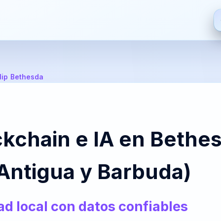
ES
EN
FR
HI
lip
/
Bethesda
Español
English
Français
हिन्दी
De
S
ZH
JA
PT
AR
kchain e IA en Bethes
中文
日本語
Português
العربية
Bre
 (Antigua y Barbuda)
PT-
NL
HR
FA
BR
Nederlands
Hrvatski
فارسی
It
dad local con datos confiables
Português
(Brasil)