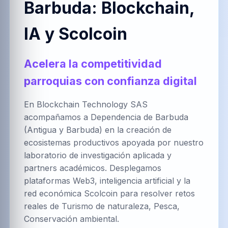
Barbuda: Blockchain,
العربية
Brezhoneg
한국어
IA y Scolcoin
PT-BR
NL
HR
Acelera la competitividad
Português
Nederlands
Hrvatski
(Brasil)
parroquias con confianza digital
En Blockchain Technology SAS
acompañamos a Dependencia de Barbuda
FA
IT
ZH-CN
(Antigua y Barbuda) en la creación de
فارسی
Italiano
简体中文
ecosistemas productivos apoyada por nuestro
laboratorio de investigación aplicada y
partners académicos. Desplegamos
plataformas Web3, inteligencia artificial y la
TR
UK
PL
red económica Scolcoin para resolver retos
Türkçe
Українська
Polski
reales de Turismo de naturaleza, Pesca,
Conservación ambiental.