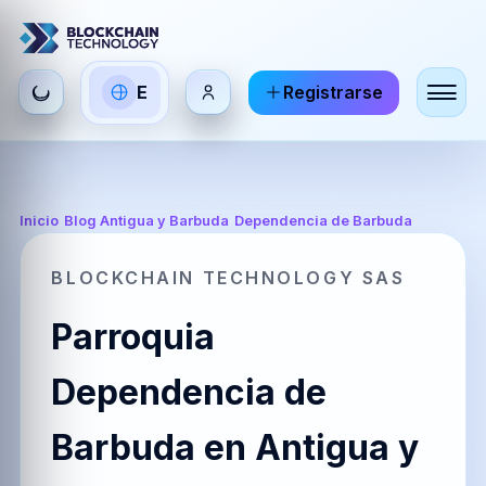
Seleccionar
E
Registrarse
ES
EN
FR
idioma
Español
English
Français
HI
DE
RU
Inicio
/
Blog Antigua y Barbuda
/
Dependencia de Barbuda
हिन्दी
Deutsch
Русский
BLOCKCHAIN TECHNOLOGY SAS
Parroquia
ZH
JA
PT
中文
日本語
Português
Dependencia de
Barbuda en Antigua y
AR
BR
KO