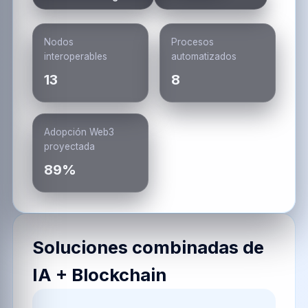
Nodos
Procesos
interoperables
automatizados
13
8
Adopción Web3
proyectada
89%
Soluciones combinadas de
IA + Blockchain