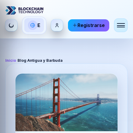
Seleccionar
E
Registrarse
ES
EN
FR
idioma
Español
English
Français
HI
DE
RU
Inicio
/
Blog Antigua y Barbuda
हिन्दी
Deutsch
Русский
ZH
JA
PT
中文
日本語
Português
AR
BR
KO