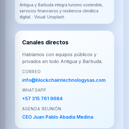
العربية
Brezhoneg
한국어
Antigua y Barbuda integra turismo sostenible,
servicios financieros y resiliencia climática
digital.
·
Visual:
Unsplash
PT-BR
NL
HR
Português
Nederlands
Hrvatski
Canales directos
(Brasil)
Hablamos con equipos públicos y
privados en todo Antigua y Barbuda.
FA
IT
ZH-CN
CORREO
فارسی
Italiano
简体中文
info@blockchaintechnologysas.com
WHATSAPP
+57 315 761 9684
TR
UK
PL
AGENDA REUNIÓN
Türkçe
Українська
Polski
CEO Juan Pablo Abadia Medina